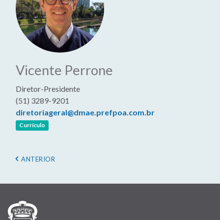
Vicente Perrone
Diretor-Presidente
(51) 3289-9201
diretoriageral@dmae.prefpoa.com.br
(link abre em nova janela)
Currículo
Paginação
PÁGINA
ANTERIOR
ANTERIOR