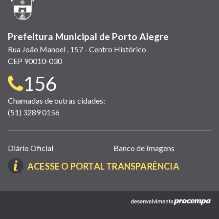
Prefeitura Municipal de Porto Alegre
Rua João Manoel , 157 - Centro Histórico
CEP 90010-030
Telefone
156
para
Chamadas de outras cidades:
(51) 3289 0156
contato:
Links
Diário Oficial
Banco de Imagens
úteis
(LINK
ACESSE O PORTAL TRANSPARÊNCIA
(abrem
ABRE
em
EM
nova
(link
NOVA
janela)
abre
JANELA)