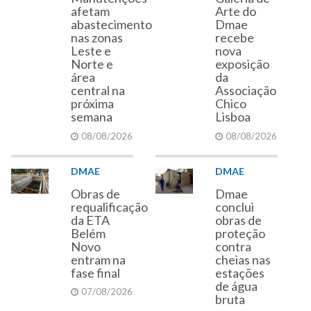
afetam
Arte do
abastecimento
Dmae
nas zonas
recebe
Leste e
nova
Norte e
exposição
área
da
central na
Associação
próxima
Chico
semana
Lisboa
08/08/2026
08/08/2026
DMAE
DMAE
Obras de
Dmae
requalificação
conclui
da ETA
obras de
Belém
proteção
Novo
contra
entram na
cheias nas
fase final
estações
de água
07/08/2026
bruta