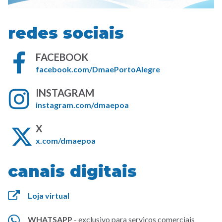
redes sociais
FACEBOOK
(link
facebook.com/DmaePortoAlegre
abre
INSTAGRAM
em
(link
nova
instagram.com/dmaepoa
abre
janela)
X
em
(link
nova
x.com/dmaepoa
abre
janela)
em
canais digitais
nova
janela)
Loja virtual
WHATSAPP
- exclusivo para serviços comerciais