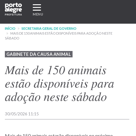
Pular
Expandir/recolher
para
navegação
MENU
o
conteúdo
INÍCIO
SECRETARIA GERAL DE GOVERNO
principal
MAIS DE 150 ANIMAIS ESTÃO DISPONÍVEIS PARA ADOÇÃO NESTE
SÁBADO
GABINETE DA CAUSA ANIMAL
Mais de 150 animais
estão disponíveis para
adoção neste sábado
30/05/2026 11:15
Mais de 150 animais estarão disponíveis no próximo