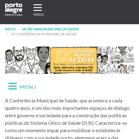
Pular
Expandir/recolher
para
navegação
MENU
o
conteúdo
INÍCIO
SECRETARIA MUNICIPAL DE SAÚDE
principal
10ª CONFERÊNCIA MUNICIPAL DE SAÚDE
Expandir/recolher
MENU
navegação
Menu
A Conferência Municipal de Saúde, que acontece a cada
quatro anos, é um dos mais importantes espaços de diálogo
-
entre governo e sociedade para a construção das políticas
10ª
públicas do Sistema Único de Saúde (SUS). Caracteriza-se
como um momento ímpar para mobilizar e estabelecer
CMS
diálogos com a sociedade porto-alegrense acerca das