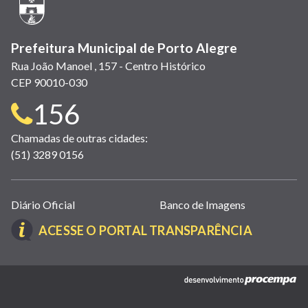
janela)
Prefeitura Municipal de Porto Alegre
Rua João Manoel , 157 - Centro Histórico
CEP 90010-030
Telefone
156
para
Chamadas de outras cidades:
(51) 3289 0156
contato:
Links
Diário Oficial
Banco de Imagens
úteis
(LINK
ACESSE O PORTAL TRANSPARÊNCIA
(abrem
ABRE
em
EM
nova
(link
NOVA
janela)
abre
JANELA)