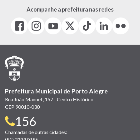
Acompanhe a prefeitura nas redes
Facebook
Instagram
Youtube
X
Tiktok
LinkedIn
Flickr
(link
(link
(link
(Antigo
(link
(link
(link
abre
abre
abre
Twitter)
abre
abre
abre
em
em
em
(link
em
em
em
nova
nova
nova
abre
nova
nova
nova
janela)
janela)
janela)
em
janela)
janela)
janela)
nova
janela)
Prefeitura Municipal de Porto Alegre
Rua João Manoel , 157 - Centro Histórico
CEP 90010-030
Telefone
156
para
Chamadas de outras cidades:
(51) 3289 0156