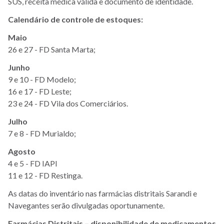
SUS, receita médica válida e documento de identidade.
Calendário de controle de estoques:
Maio
26 e 27 - FD Santa Marta;
Junho
9 e 10 - FD Modelo;
16 e 17 - FD Leste;
23 e 24 - FD Vila dos Comerciários.
Julho
7 e 8 - FD Murialdo;
Agosto
4 e 5 - FD IAPI
11 e 12 - FD Restinga.
As datas do inventário nas farmácias distritais Sarandi e
Navegantes serão divulgadas oportunamente.
Farmácias Distritais – disponibilidade de medicamentos