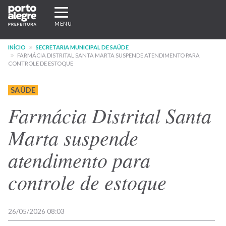
Pular
Expandir/recolher
para
navegação
MENU
o
conteúdo
INÍCIO
SECRETARIA MUNICIPAL DE SAÚDE
principal
FARMÁCIA DISTRITAL SANTA MARTA SUSPENDE ATENDIMENTO PARA
CONTROLE DE ESTOQUE
SAÚDE
Farmácia Distrital Santa
Marta suspende
atendimento para
controle de estoque
26/05/2026 08:03