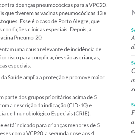
 contra doenças pneumocócicas para a VPC20.
ais que tiverem as vacinas pneumocócicas 13 e
stoques. Esse é o caso de Porto Alegre, que
condições clínicas especiais. Depois, a
S
A
 vacina Pneumo-20.
d
ntam uma causa relevante de incidência de
ior risco para complicações são as crianças,
S
cas especiais.
C
io da Saúde amplia a proteção e promove maior
m
s
 parte dos grupos prioritários acima de 5
S
com a descrição da indicação (CID-10) e
F
a de Imunobiológico Especiais (CRIE).
a
e está indicado para crianças menores de 5
e
 meses com a VCP20, a segunda dose aos 4