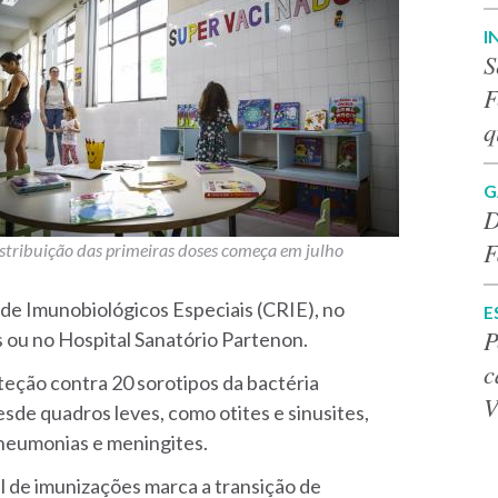
I
S
F
q
G
D
F
stribuição das primeiras doses começa em julho
 de Imunobiológicos Especiais (CRIE), no
E
P
 ou no Hospital Sanatório Partenon.
c
ção contra 20 sorotipos da bactéria
V
esde quadros leves, como otites e sinusites,
pneumonias e meningites.
al de imunizações marca a transição de