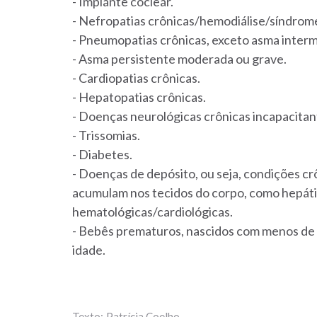
- Implante coclear.
- Nefropatias crônicas/hemodiálise/síndrom
- Pneumopatias crônicas, exceto asma interm
- Asma persistente moderada ou grave.
- Cardiopatias crônicas.
- Hepatopatias crônicas.
- Doenças neurológicas crônicas incapacitan
- Trissomias.
- Diabetes.
- Doenças de depósito, ou seja, condições c
acumulam nos tecidos do corpo, como hepáti
hematológicas/cardiológicas.
- Bebês prematuros, nascidos com menos de 3
idade.
Patrícia Coelho