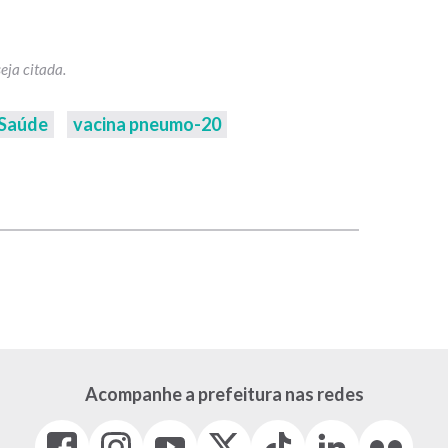
Saúde
vacina pneumo-20
p
Acompanhe a prefeitura nas redes
Facebook
Instagram
Youtube
X
Tiktok
LinkedIn
Flickr