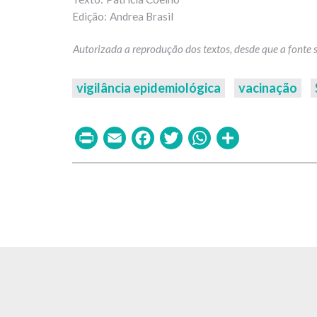
Andrea Brasil
vigilância epidemiológica
vacinação
Print
Email
Facebook
Twitter
WhatsAp
Share