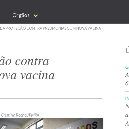
Órgãos
PLIA PROTEÇÃO CONTRA PNEUMONIAS COM NOVA VACINA
Ú
ão contra
G
ova vacina
A
6
I
N
a
Cristine Rochol/PMPA
A