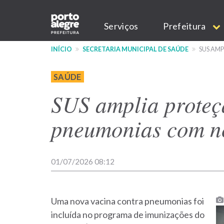
Pular
Main
para
Serviços
Prefeitura
o
navigation
conteúdo
INÍCIO
SECRETARIA MUNICIPAL DE SAÚDE
SUS AM
principal
SAÚDE
SUS amplia proteç
pneumonias com n
01/07/2026 08:12
Uma nova vacina contra pneumonias foi
incluída no programa de imunizações do