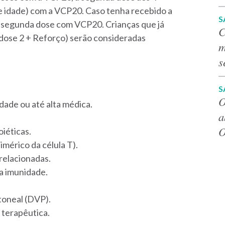
e idade) com a VCP20. Caso tenha recebido a
S
 segunda dose com VCP20. Crianças que já
C
 dose 2 + Reforço) serão consideradas
m
s
S
O
dade ou até alta médica.
a
O
oiéticas.
imérico da célula T).
 relacionadas.
da imunidade.
itoneal (DVP).
 terapêutica.