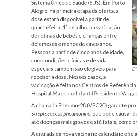
Sistema Único de Saúde (SUS). Em Porto
Alegre, na primeira etapa da oferta, a
dose estará disponível a partir de
quarta-feira, 1º de julho, na vacinação
de rotinas de bebês e crianças entre
dois meses e menos de cinco anos.
Pessoas a partir de cinco anos de idade,
com condições clínicas e de vida
especiais também são elegíveis para
Di
receber a dose. Nesses casos, a
vacinação é feita nos Centros de Referência
Hospital Materno-Infantil Presidente Vargas
A chamada Pneumo-20 (VPC20) garante prote
Streptococcus pneumoniae
, que pode causar d
até doenças mais graves e até fatais, como 
A entrada da nova vacina no calendário ofici