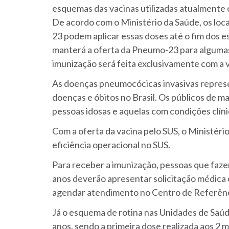
esquemas das vacinas utilizadas atualmente
De acordo com o Ministério da Saúde, os loc
23 podem aplicar essas doses até o fim dos e
manterá a oferta da Pneumo-23 para algumas 
imunização será feita exclusivamente com a
As doenças pneumocócicas invasivas represe
doenças e óbitos no Brasil. Os públicos de ma
pessoas idosas e aquelas com condições clíni
Com a oferta da vacina pelo SUS, o Ministér
eficiência operacional no SUS.
Para receber a imunização, pessoas que fazem
anos deverão apresentar solicitação médica 
agendar atendimento no Centro de Referênci
Já o esquema de rotina nas Unidades de Saúd
anos, sendo a primeira dose realizada aos 2