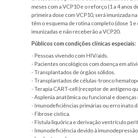
meses com a VCP10 e o reforço (1 a 4 anos d
primeira dose com VCP10, será imunizada na
têm o esquema de rotina completo (dose 1 e
imunizadas e não receberão a VCP20.
Públicos com condições clínicas especiais:
- Pessoas vivendo com HIV/aids.
- Pacientes oncológicos com doença em ativi
- Transplantados de órgãos sólidos.
- Transplantados de células-tronco hematop
- Terapia CART-cell (receptor de antígeno qu
- Asplenia anatômica ou funcional e doenças
- Imunodeficiências primárias ou erro inato 
- Fibrose cística.
- Fístula liquórica e derivação ventrículo per
- Imunodeficiência devido à imunodepressão