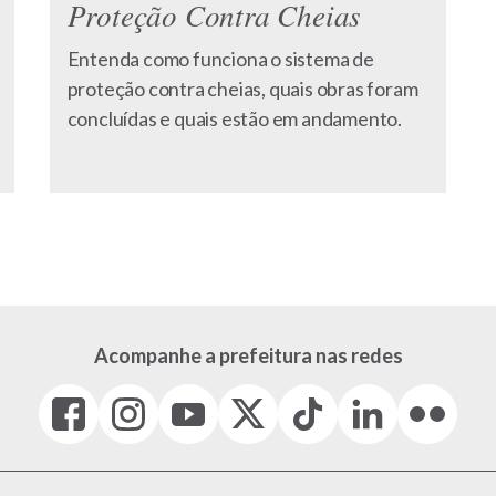
Proteção Contra Cheias
Entenda como funciona o sistema de
proteção contra cheias, quais obras foram
concluídas e quais estão em andamento.
Acompanhe a prefeitura nas redes
Facebook
Instagram
Youtube
X
Tiktok
LinkedIn
Flickr
(link
(link
(link
(Antigo
(link
(link
(link
abre
abre
abre
Twitter)
abre
abre
abre
em
em
em
(link
em
em
em