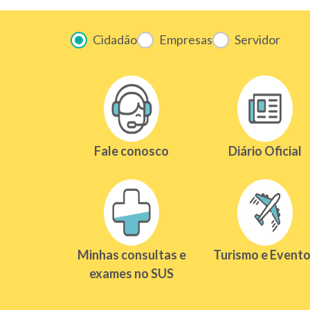
Cidadão
Empresas
Servidor
Fale conosco
Diário Oficial
(
l
i
n
k
a
b
Minhas consultas e
Turismo e Event
r
(
e
exames no SUS
l
e
i
m
n