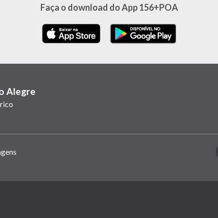
nova
nova
nova
abre
nova
nova
nova
Faça o download do App 156+POA
janela)
janela)
janela)
em
janela)
janela)
janela)
nova
janela)
o Alegre
rico
agens