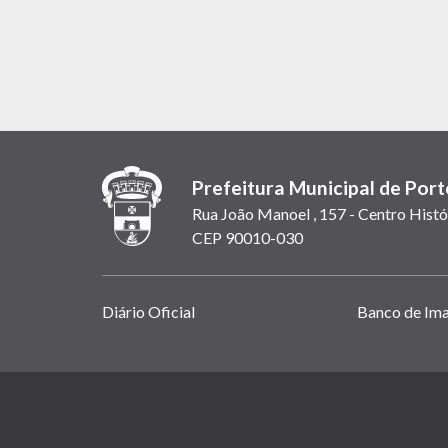
Prefeitura Municipal de Port
Rua João Manoel , 157 - Centro Histó
CEP 90010-030
Links
Diário Oficial
Banco de Im
úteis
(abrem
em
(link
nova
abre
janela)
em