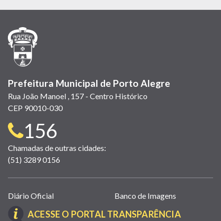
em
em
em
(link
em
em
em
nova
nova
nova
abre
nova
nova
nova
janela)
janela)
janela)
em
janela)
janela)
janela)
nova
janela)
Prefeitura Municipal de Porto Alegre
Rua João Manoel , 157 - Centro Histórico
CEP 90010-030
Telefone
156
para
Chamadas de outras cidades:
(51) 3289 0156
contato:
Links
Diário Oficial
Banco de Imagens
úteis
(LINK
ACESSE O PORTAL TRANSPARÊNCIA
(abrem