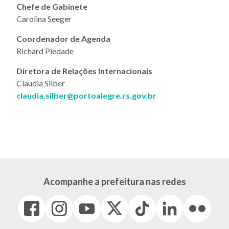
Chefe de Gabinete
Carolina Seeger
Coordenador de Agenda
Richard Piedade
Diretora de Relações Internacionais
Claudia Silber
claudia.silber@portoalegre.rs.gov.br
Acompanhe a prefeitura nas redes
Facebook
Instagram
Youtube
X
Tiktok
LinkedIn
Flickr
(link
(link
(link
(Antigo
(link
(link
(link
abre
abre
abre
Twitter)
abre
abre
abre