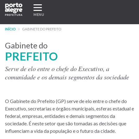
Pular
Expandir/recolher
para
navegação
MENU
o
conteúdo
INÍCIO
GABINETE DO PREFEITO
principal
Gabinete do
PREFEITO
Serve de elo entre o chefe do Executivo, a
comunidade e os demais segmentos da sociedade
O Gabinete do Prefeito (GP) serve de elo entre o chefe do
Executivo, secretarias e órgãos municipais, esferas estadual e
federal, empresas, entidades e demais segmentos da
sociedade. É neste setor que são tomadas as decisões que
influenciam a vida da população e o futuro da cidade.