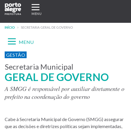
Pular
Expandir/recolher
para
navegação
MENU
o
conteúdo
INÍCIO
SECRETARIA GERAL DE GOVERNO
principal
Expandir/recolher
MENU
navegação
Menu
GESTÃO
-
Secretaria Municipal
GERAL DE GOVERNO
site
SMGG
A SMGG é responsável por auxiliar diretamente o
prefeito na coordenação do governo
Cabe à Secretaria Municipal de Governo (SMGG) assegurar
que as decisões e diretrizes políticas sejam implementadas,