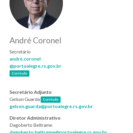
André Coronel
Secretário
andre.coronel
@portoalegre.rs.gov.br
(link abre em nova janela)
Currículo
Secretário Adjunto
(link abre em nova janela)
Gelson Guarda
Currículo
gelson.guarda@portoalegre.rs.gov.br
Diretor Administrativo
Dagoberto Beltrame
dagoberto.beltrame@portoalegre.rs.gov.br