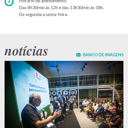
Horário
Horário de atendimento:
de
Das 8h30min às 12h e das 13h30min às 18h.
atendimento:
De segunda a sexta-feira.
notícias
BANCO DE IMAGENS