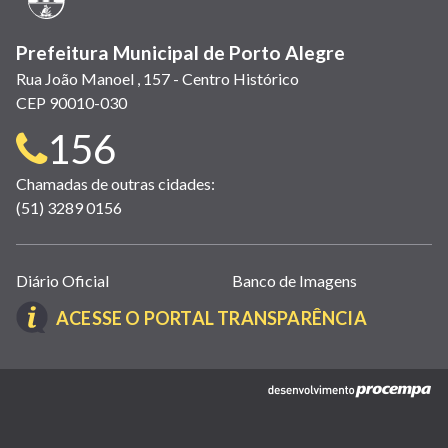
Prefeitura Municipal de Porto Alegre
Rua João Manoel , 157 - Centro Histórico
CEP 90010-030
Telefone
156
para
Chamadas de outras cidades:
(51) 3289 0156
contato:
Links
Diário Oficial
Banco de Imagens
úteis
(LINK
ACESSE O PORTAL TRANSPARÊNCIA
(abrem
ABRE
em
EM
nova
(link
NOVA
janela)
abre
JANELA)
em