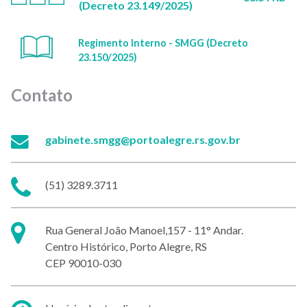
(Decreto 23.149/2025)
Regimento Interno - SMGG (Decreto
23.150/2025)
Contato
E-
gabinete.smgg@portoalegre.rs.gov.br
mail:
Telefone:
(51) 3289.3711
Endereço:
Rua General João Manoel,157 - 11° Andar.
Centro Histórico, Porto Alegre, RS
CEP 90010-030