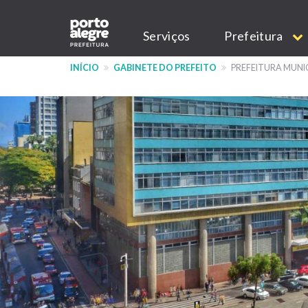
Pular
Main
para
Serviços
Prefeitura
o
navigation
conteúdo
INÍCIO
GABINETE DO PREFEITO
PREFEITURA MUNI
principal