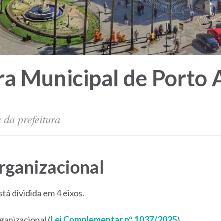
ra Municipal de Porto 
 da prefeitura
rganizacional
á dividida em 4 eixos.
anizacional (
Lei Complementar nº 1037/2025
).