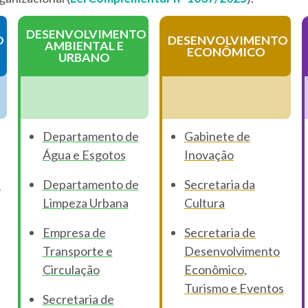
DESENVOLVIMENTO
O
DESENVOLVIMENTO
AMBIENTAL E
ECONÔMICO
URBANO
Departamento de
Gabinete de
Água e Esgotos
Inovação
a
Departamento de
Secretaria da
Limpeza Urbana
Cultura
Empresa de
Secretaria de
Transporte e
Desenvolvimento
Circulação
Econômico,
Turismo e Eventos
Secretaria de