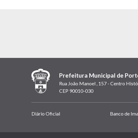
Prefeitura Municipal de Port
Rua João Manoel , 157 - Centro Histó
CEP 90010-030
Links
Diário Oficial
Banco de Im
úteis
(abrem
em