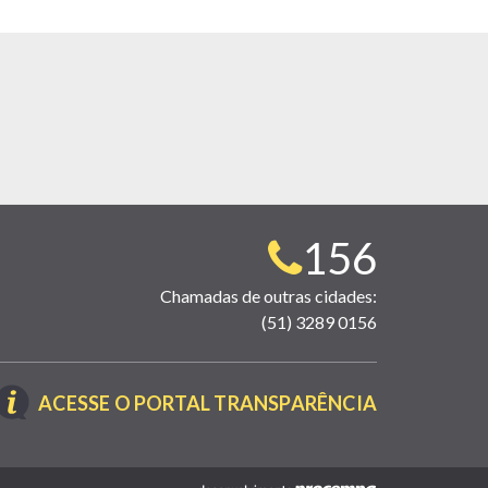
Telefone
156
para
Chamadas de outras cidades:
(51) 3289 0156
contato:
(LINK
ACESSE O PORTAL TRANSPARÊNCIA
ABRE
EM