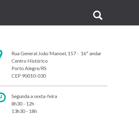
Buscar
no
site
Endereço:
Rua General João Manoel, 157 - 16º andar
Centro Histórico
Porto Alegre/RS
CEP 90010-030
Horário
Segunda a sexta-feira
de
8h30 - 12h
atendimento:
13h30 - 18h