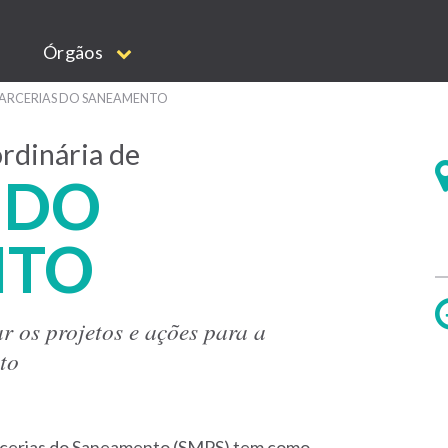
Órgãos
PARCERIAS DO SANEAMENTO
rdinária de
 DO
NTO
 os projetos e ações para a
to
arcerias do Saneamento (SMPS) tem como