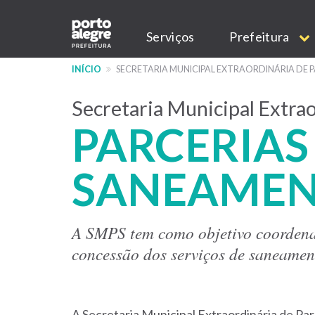
Secretaria
Pular
Main
para
Serviços
Prefeitura
o
navigation
Municipal
conteúdo
INÍCIO
SECRETARIA MUNICIPAL EXTRAORDINÁRIA DE 
principal
Secretaria Municipal Extrao
Extraordinária
PARCERIAS
de
SANEAME
Parcerias
A SMPS tem como objetivo coordenar
concessão dos serviços de saneamen
do
A Secretaria Municipal Extraordinária de P