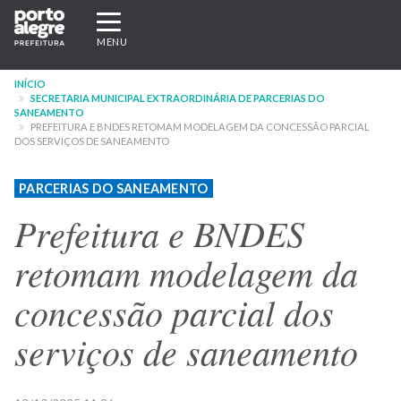
Pular
Expandir/recolher
para
navegação
MENU
o
conteúdo
INÍCIO
principal
SECRETARIA MUNICIPAL EXTRAORDINÁRIA DE PARCERIAS DO
SANEAMENTO
PREFEITURA E BNDES RETOMAM MODELAGEM DA CONCESSÃO PARCIAL
DOS SERVIÇOS DE SANEAMENTO
PARCERIAS DO SANEAMENTO
Prefeitura e BNDES
retomam modelagem da
concessão parcial dos
serviços de saneamento