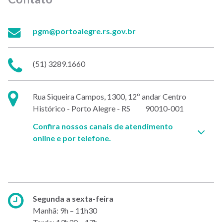
E-
pgm@portoalegre.rs.gov.br
mail:
Telefone:
(51) 3289.1660
Endereço:
Rua Siqueira Campos, 1300, 12º andar Centro
Histórico - Porto Alegre - RS 90010-001
Confira nossos canais de atendimento
online e por telefone.
Horário
Segunda a sexta-feira
de
Manhã: 9h – 11h30
atendimento: