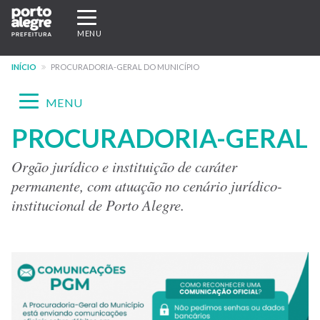
Pular
Expandir/recolher
para
navegação
MENU
o
conteúdo
INÍCIO
PROCURADORIA-GERAL DO MUNICÍPIO
principal
Expandir/recolher
MENU
navegação
PROCURADORIA-GERAL
Menu
-
Orgão jurídico e instituição de caráter
permanente, com atuação no cenário jurídico-
site
institucional de Porto Alegre.
PGM