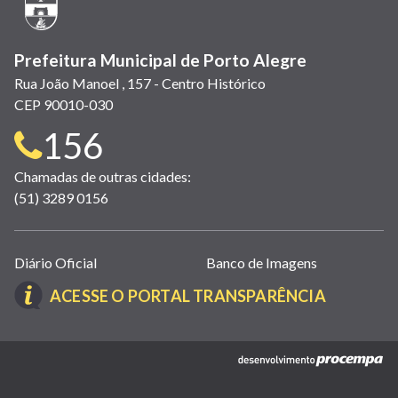
janela)
Prefeitura Municipal de Porto Alegre
Rua João Manoel , 157 - Centro Histórico
CEP 90010-030
Telefone
156
para
Chamadas de outras cidades:
(51) 3289 0156
contato:
Links
Diário Oficial
Banco de Imagens
úteis
(LINK
ACESSE O PORTAL TRANSPARÊNCIA
(abrem
ABRE
em
EM
nova
(link
NOVA
janela)
abre
JANELA)