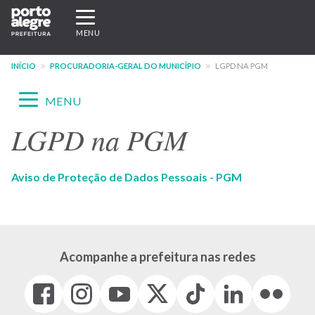
Pular
Expandir/recolher
para
navegação
MENU
o
conteúdo
INÍCIO
PROCURADORIA-GERAL DO MUNICÍPIO
LGPD NA PGM
principal
Expandir/recolher
MENU
navegação
LGPD na PGM
Menu
-
Aviso de Proteção de Dados Pessoais - PGM
site
PGM
Acompanhe a prefeitura nas redes
Facebook
Instagram
Youtube
X
Tiktok
LinkedIn
Flickr
(link
(link
(link
(Antigo
(link
(link
(link