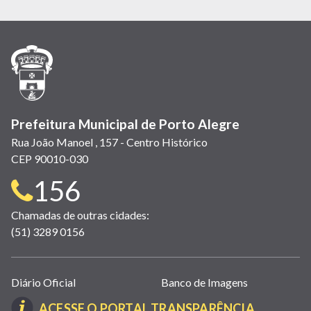
abre
abre
abre
Twitter)
abre
abre
abre
em
em
em
(link
em
em
em
nova
nova
nova
abre
nova
nova
nova
janela)
janela)
janela)
em
janela)
janela)
janela)
nova
janela)
Prefeitura Municipal de Porto Alegre
Rua João Manoel , 157 - Centro Histórico
CEP 90010-030
Telefone
156
para
Chamadas de outras cidades:
(51) 3289 0156
contato:
Links
Diário Oficial
Banco de Imagens
úteis
(LINK
ACESSE O PORTAL TRANSPARÊNCIA