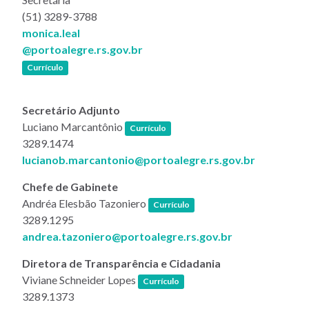
(51) 3289-3788
monica.leal
@portoalegre.rs.gov.br
(link abre em nova janela)
Currículo
Secretário Adjunto
(link abre em nova janela)
Luciano Marcantônio
Currículo
3289.1474
lucianob.marcantonio@portoalegre.rs.gov.br
Chefe de Gabinete
(link abre em nova janela)
Andréa Elesbão Tazoniero
Currículo
3289.1295
andrea.tazoniero@portoalegre.rs.gov.br
Diretora de Transparência e Cidadania
(link abre em nova janela)
Viviane Schneider Lopes
Currículo
3289.1373