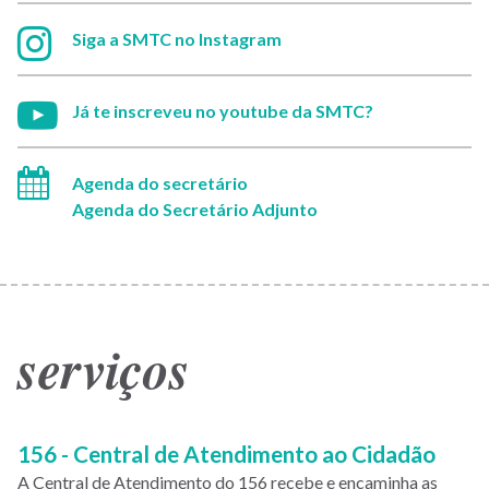
Instagram:
Siga a SMTC no Instagram
Youtube:
Já te inscreveu no youtube da SMTC?
Agenda do secretário
Agenda do Secretário Adjunto
serviços
Paginação
156 - Central de Atendimento ao Cidadão
A Central de Atendimento do 156 recebe e encaminha as