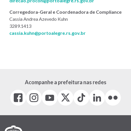
direcao.procon@portoalegre.rs.gov.br
Corregedora-Geral e Coordenadora de Compliance
Cassia Andrea Azevedo Kuhn
3289.1413
cassia.kuhn@portoalegre.rs.gov.br
Acompanhe a prefeitura nas redes
Facebook
Instagram
Youtube
X
Tiktok
LinkedIn
Flickr
(link
(link
(link
(Antigo
(link
(link
(link
abre
abre
abre
Twitter)
abre
abre
abre
em
em
em
(link
em
em
em
nova
nova
nova
abre
nova
nova
nova
janela)
janela)
janela)
em
janela)
janela)
janela)