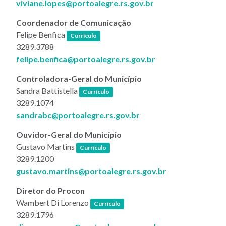
viviane.lopes@portoalegre.rs.gov.br
Coordenador de Comunicação
(link abre em nova janela)
Felipe Benfica
Currículo
3289.3788
felipe.benfica@portoalegre.rs.gov.br
Controladora-Geral do Município
(link abre em nova janela)
Sandra Battistella
Currículo
3289.1074
sandrabc@portoalegre.rs.gov.br
Ouvidor-Geral do Município​
(link abre em nova janela)
Gustavo Martins
Currículo
3289.1200
gustavo.martins@portoalegre.rs.gov.br
Diretor do Procon
(link abre em nova janela)
Wambert Di Lorenzo
Currículo
3289.1796