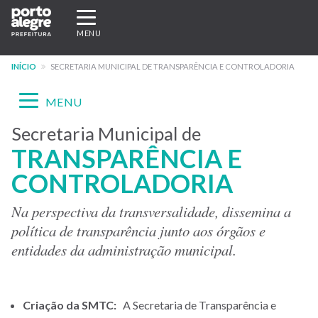
Pular
Expandir/recolher
para
navegação
MENU
o
conteúdo
INÍCIO
SECRETARIA MUNICIPAL DE TRANSPARÊNCIA E CONTROLADORIA
principal
Expandir/recolher
MENU
navegação
Secretaria Municipal de
Menu
TRANSPARÊNCIA E
-
CONTROLADORIA
site
SMTC
Na perspectiva da transversalidade, dissemina a
política de transparência junto aos órgãos e
entidades da administração municipal.
Criação da SMTC:
A Secretaria de Transparência e