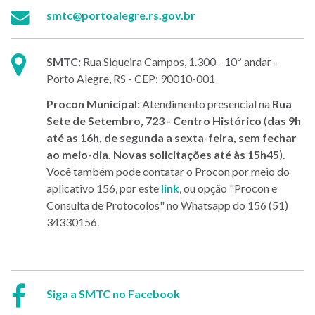
E-
smtc@portoalegre.rs.gov.br
mail:
Endereço:
SMTC:
Rua Siqueira Campos, 1.300 - 10º andar -
Porto Alegre, RS - CEP: 90010-001
Procon Municipal:
Atendimento presencial na
Rua
Sete de Setembro, 723 - Centro Histórico
(
das 9h
até as 16h, de segunda a sexta-feira, sem fechar
ao meio-dia. Novas solicitações até às 15h45
).
Você também pode contatar o Procon por meio do
aplicativo 156, por este
link
, ou opção "Procon e
Consulta de Protocolos" no Whatsapp do 156 (51)
34330156.
Facebook:
Siga a SMTC no Facebook