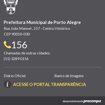
nova
janela)
Prefeitura Municipal de Porto Alegre
Rua João Manoel , 157 - Centro Histórico
CEP 90010-030
Telefone
156
para
Chamadas de outras cidades:
(51) 3289 0156
contato:
Links
Diário Oficial
Banco de Imagens
úteis
(LINK
ACESSE O PORTAL TRANSPARÊNCIA
(abrem
ABRE
em
EM
nova
(link
NOVA
janela)