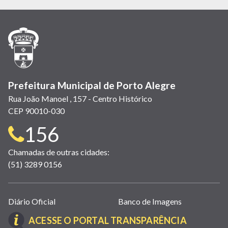
em
em
em
(link
em
em
em
nova
nova
nova
abre
nova
nova
nova
janela)
janela)
janela)
em
janela)
janela)
janela)
nova
janela)
Prefeitura Municipal de Porto Alegre
Rua João Manoel , 157 - Centro Histórico
CEP 90010-030
Telefone
156
para
Chamadas de outras cidades:
(51) 3289 0156
contato:
Links
Diário Oficial
Banco de Imagens
úteis
(LINK
ACESSE O PORTAL TRANSPARÊNCIA
(abrem