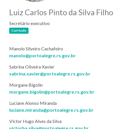
Luiz Carlos Pinto da Silva Filho
Secretário executivo
(link abre em nova janela)
Currículo
Manolo Silveiro Cachafeiro
manolo@portoalegre.rs.gov.br
Sabrina Oliveira Xavier
sabrina.xavier@portoalegre.rs.gov.br
Morgane Bigolin
morgane.bigolin@portoalegre.rs.gov.br
Luciane Alonso Miranda
luciane.miranda@portoalegre.rs.gov.br
Victor Hugo Alves da Silva
victorha.silva@portoalegre.rs.gov.br