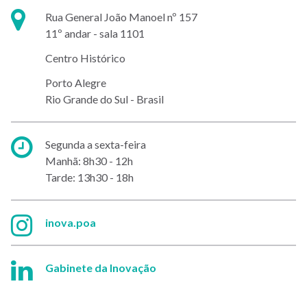
Endereço:
Rua General João Manoel nº 157
11º andar - sala 1101
Centro Histórico
Porto Alegre
Rio Grande do Sul - Brasil
Horário
Segunda a sexta-feira
de
Manhã: 8h30 - 12h
atendimento:
Tarde: 13h30 - 18h
Instagram:
inova.poa
Linkedin:
Gabinete da Inovação