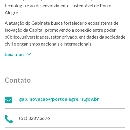
tecnologia e ao desenvolvimento sustentável de Porto
Alegre.
A atuação do Gabinete busca fortalecer o ecossistema de
inovação da Capital, promovendo a conexão entre poder
público, universidades, setor privado, entidades da sociedade
civil e organismos nacionais e internacionais.
Leia mais
Contato
E-
gab.inovacao@portoalegre.rs.gov.br
mail:
Telefone:
(51) 3289.3676