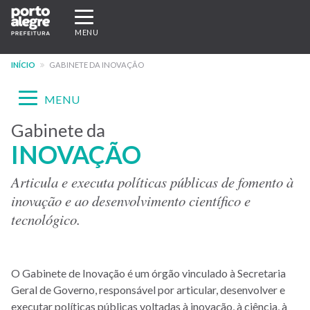
Pular
Expandir/recolher
para
navegação
MENU
o
conteúdo
INÍCIO
GABINETE DA INOVAÇÃO
principal
Expandir/recolher
MENU
navegação
Gabinete da
Menu
INOVAÇÃO
-
site
Articula e executa políticas públicas de fomento à
inovação e ao desenvolvimento científico e
GI
tecnológico.
O Gabinete de Inovação é um órgão vinculado à Secretaria
Geral de Governo, responsável por articular, desenvolver e
executar políticas públicas voltadas à inovação, à ciência, à