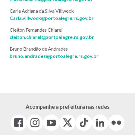
Carla Adriana da Silva Villwock
Carla.villwock@portoalegre.rs.gov.br
Cleiton Fernandes Chiarel
cleiton.chiarel@portoalegre.rs.gov.br
Bruno Brandão de Andrades
bruno.andrades@portoalegre.rs.gov.br
Acompanhe a prefeitura nas redes
Facebook
Instagram
Youtube
X
Tiktok
LinkedIn
Flickr
(link
(link
(link
(Antigo
(link
(link
(link
abre
abre
abre
Twitter)
abre
abre
abre