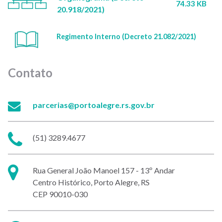
74.33 KB
20.918/2021)
Regimento Interno (Decreto 21.082/2021)
Contato
E-
parcerias@portoalegre.rs.gov.br
mail:
Telefone:
(51) 3289.4677
Endereço:
Rua General João Manoel 157 - 13º Andar
Centro Histórico, Porto Alegre, RS
CEP 90010-030