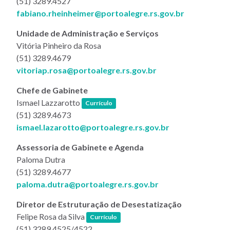
(51) 3289.4527
fabiano.rheinheimer@portoalegre.rs.gov.br
Unidade de Administração e Serviços
Vitória Pinheiro da Rosa
(51) 3289.4679
vitoriap.rosa@portoalegre.rs.gov.br
Chefe de Gabinete
(link abre em nova janela)
Ismael Lazzarotto
Currículo
(51) 3289.4673
ismael.lazarotto@portoalegre.rs.gov.br
Assessoria de Gabinete e Agenda
Paloma Dutra
(51) 3289.4677
paloma.dutra@portoalegre.rs.gov.br
Diretor de Estruturação de Desestatização
(link abre em nova janela)
Felipe Rosa da Silva
Currículo
(51) 3289.4525/4522