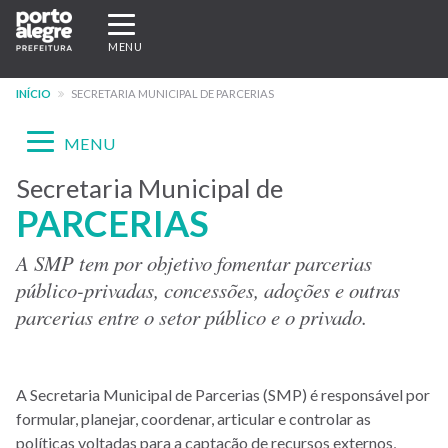
Pular
Expandir/recolher
para
navegação
MENU
o
conteúdo
INÍCIO
SECRETARIA MUNICIPAL DE PARCERIAS
principal
Expandir/recolher
MENU
navegação
Secretaria Municipal de
Menu
PARCERIAS
-
site
A SMP tem por objetivo fomentar parcerias
público-privadas, concessões, adoções e outras
SMP
parcerias entre o setor público e o privado.
A Secretaria Municipal de Parcerias (SMP) é responsável por
formular, planejar, coordenar, articular e controlar as
políticas voltadas para a captação de recursos externos,