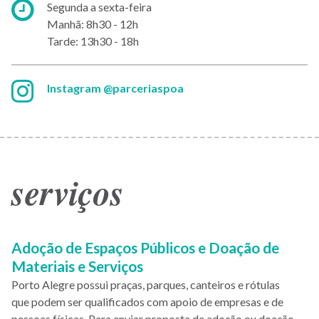
Horário
Segunda a sexta-feira
de
Manhã: 8h30 - 12h
atendimento:
Tarde: 13h30 - 18h
Instagram:
Instagram @parceriaspoa
serviços
Adoção de Espaços Públicos e Doação de
Materiais e Serviços
Porto Alegre possui praças, parques, canteiros e rótulas
que podem ser qualificados com apoio de empresas e de
pessoas físicas. Para enviar proposta de adoção ou doação,