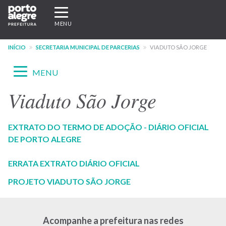
Pular
Expandir/recolher
para
navegação
MENU
o
conteúdo
INÍCIO
SECRETARIA MUNICIPAL DE PARCERIAS
VIADUTO SÃO JORGE
principal
Expandir/recolher
MENU
navegação
Viaduto São Jorge
Menu
-
EXTRATO DO TERMO DE ADOÇÃO - DIÁRIO OFICIAL
site
DE PORTO ALEGRE
SMP
ERRATA EXTRATO DIÁRIO OFICIAL
PROJETO VIADUTO SÃO JORGE
Acompanhe a prefeitura nas redes