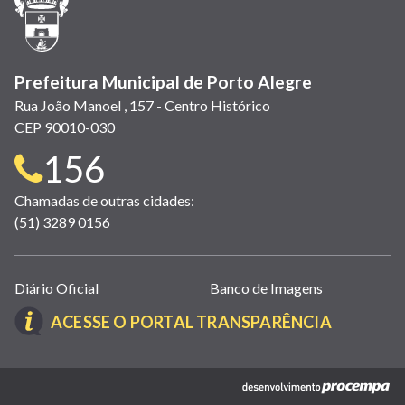
nova
janela)
Prefeitura Municipal de Porto Alegre
Rua João Manoel , 157 - Centro Histórico
CEP 90010-030
Telefone
156
para
Chamadas de outras cidades:
(51) 3289 0156
contato:
Links
Diário Oficial
Banco de Imagens
úteis
(LINK
ACESSE O PORTAL TRANSPARÊNCIA
(abrem
ABRE
em
EM
nova
(link
NOVA
janela)