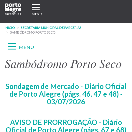
Pular
Expandir/recolher
para
navegação
MENU
o
conteúdo
INÍCIO
SECRETARIA MUNICIPAL DE PARCERIAS
principal
SAMBÓDROMO PORTO SECO
Expandir/recolher
MENU
navegação
Sambódromo Porto Seco
Menu
-
site
Sondagem de Mercado - Diário Oficial
SMP
de Porto Alegre (págs. 46, 47 e 48) -
03/07/2026
AVISO DE PRORROGAÇÃO - Diário
Oficial de Porto Alegre (págs. 67 e 68)