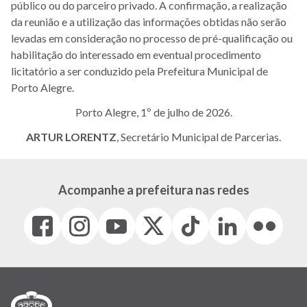
público ou do parceiro privado. A confirmação, a realização
da reunião e a utilização das informações obtidas não serão
levadas em consideração no processo de pré-qualificação ou
habilitação do interessado em eventual procedimento
licitatório a ser conduzido pela Prefeitura Municipal de
Porto Alegre.
Porto Alegre, 1º de julho de 2026.
ARTUR LORENTZ
, Secretário Municipal de Parcerias.
Acompanhe a prefeitura nas redes
Facebook
Instagram
Youtube
X
Tiktok
LinkedIn
Flickr
(link
(link
(link
(Antigo
(link
(link
(link
abre
abre
abre
Twitter)
abre
abre
abre
em
em
em
(link
em
em
em
nova
nova
nova
abre
nova
nova
nova
janela)
janela)
janela)
em
janela)
janela)
janela)