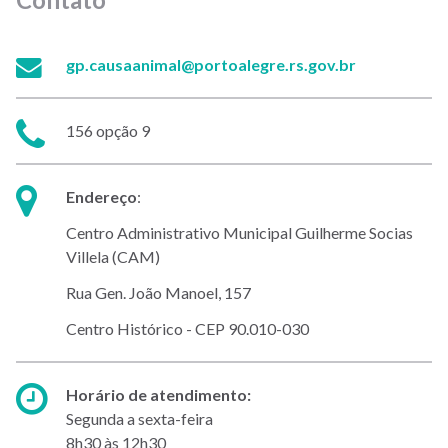
E-
gp.causaanimal@portoalegre.rs.gov.br
mail:
Telefone:
156 opção 9
Endereço:
Endereço
:
Centro Administrativo Municipal Guilherme Socias
Villela (CAM)
Rua Gen. João Manoel, 157
Centro Histórico - CEP 90.010-030
Horário
Horário de atendimento:
de
Segunda a sexta-feira
atendimento:
8h30 às 12h30