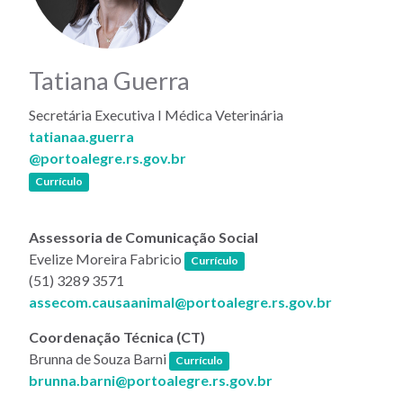
Tatiana Guerra
Secretária Executiva I Médica Veterinária
tatianaa.guerra
@portoalegre.rs.gov.br
(link abre em nova janela)
Currículo
Assessoria de Comunicação Social
(link abre em nova janela)
Evelize Moreira Fabricio
Currículo
(51) 3289 3571
assecom.causaanimal@portoalegre.rs.gov.br
Coordenação Técnica (CT)
(link abre em nova janela)
Brunna de Souza Barni
Currículo
brunna.barni@portoalegre.rs.gov.br