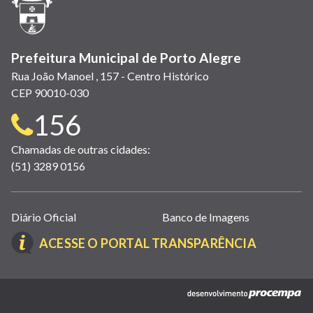
nova
janela)
Prefeitura Municipal de Porto Alegre
Rua João Manoel , 157 - Centro Histórico
CEP 90010-030
Telefone
156
para
Chamadas de outras cidades:
(51) 3289 0156
contato:
Links
Diário Oficial
Banco de Imagens
úteis
(LINK
ACESSE O PORTAL TRANSPARÊNCIA
(abrem
ABRE
em
EM
nova
(link
NOVA
janela)