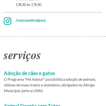
13h30 às 17h30
Instagram:
/causaanimalpoa
serviços
Paginação
Adoção de cães e gatos
O Programa 'Me Adota?' possibilita a adoção de animais,
vítimas de maus tratos e abandono, abrigados no Abrigo
Municipal, junto a USAV.
Animal Doente com Tutor