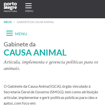
Pular
Expandir/recolher
para
navegação
MENU
o
conteúdo
INÍCIO
GABINETE DA CAUSA ANIMAL
principal
Expandir/recolher
MENU
navegação
Gabinete da
Menu
CAUSA ANIMAL
-
site
Articula, implementa e gerencia políticas para os
animais.
GCA
O Gabinete da Causa Animal (GCA), órgão vinculado à
Secretaria Geral de Governo (SMGG), tem como atribuição
articular, implementar e gerir políticas públicas para cães e
gatos, com foco em: