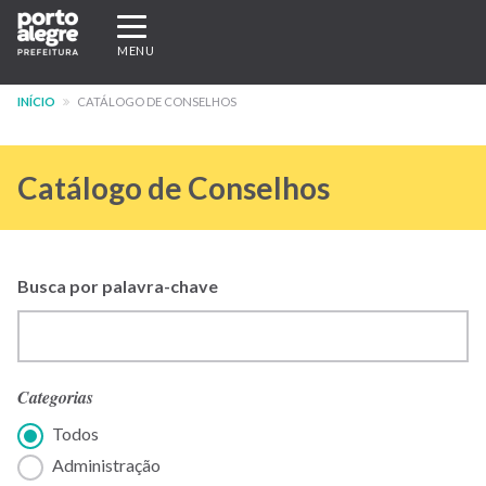
Pular
Expandir/recolher
para
navegação
MENU
o
conteúdo
INÍCIO
CATÁLOGO DE CONSELHOS
principal
Catálogo de Conselhos
Busca por palavra-chave
Categorias
Todos
Administração