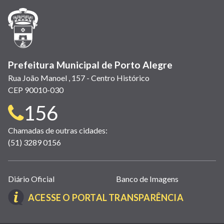
nova
nova
nova
abre
nova
nova
nova
janela)
janela)
janela)
em
janela)
janela)
janela)
nova
janela)
Prefeitura Municipal de Porto Alegre
Rua João Manoel , 157 - Centro Histórico
CEP 90010-030
Telefone
156
para
Chamadas de outras cidades:
(51) 3289 0156
contato:
Links
Diário Oficial
Banco de Imagens
úteis
(LINK
ACESSE O PORTAL TRANSPARÊNCIA
(abrem
ABRE
em