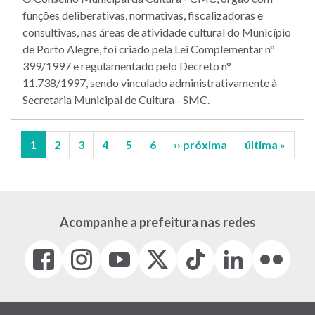
funções deliberativas, normativas, fiscalizadoras e
consultivas, nas áreas de atividade cultural do Município
de Porto Alegre, foi criado pela Lei Complementar n°
399/1997 e regulamentado pelo Decreto n°
11.738/1997, sendo vinculado administrativamente à
Secretaria Municipal de Cultura - SMC.
Página
1
Página
2
Página
3
Página
4
Página
5
Página
6
Próxima
›› próxima
Última
última »
atual
página
página
Paginação
Acompanhe a prefeitura nas redes
Facebook
Instagram
Youtube
X
Tiktok
LinkedIn
Flickr
(link
(link
(link
(Antigo
(link
(link
(link
abre
abre
abre
Twitter)
abre
abre
abre
em
em
em
(link
em
em
em