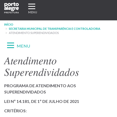
Pular
Expandir/recolher
para
navegação
MENU
o
conteúdo
INÍCIO
principal
SECRETARIA MUNICIPAL DE TRANSPARÊNCIA E CONTROLADORIA
ATENDIMENTO SUPERENDIVIDADOS
Expandir/recolher
MENU
navegação
Atendimento
Menu
-
Superendividados
site
SMTC
PROGRAMA DE ATENDIMENTO AOS
SUPERENDIVIDADOS
LEI Nº 14.181, DE 1º DE JULHO DE 2021
CRITÉRIOS: