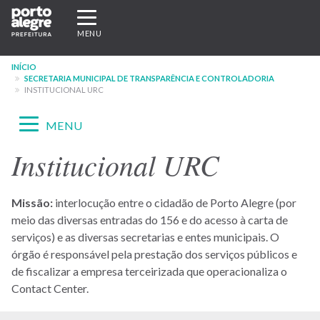
Pular
Expandir/recolher
para
navegação
MENU
o
conteúdo
INÍCIO
principal
SECRETARIA MUNICIPAL DE TRANSPARÊNCIA E CONTROLADORIA
INSTITUCIONAL URC
Expandir/recolher
MENU
navegação
Institucional URC
Menu
-
Missão:
interlocução entre o cidadão de Porto Alegre (por
site
meio das diversas entradas do 156 e do acesso à carta de
SMTC
serviços) e as diversas secretarias e entes municipais. O
órgão é responsável pela prestação dos serviços públicos e
de fiscalizar a empresa terceirizada que operacionaliza o
Contact Center.