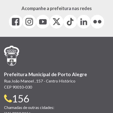
Acompanhe a prefeitura nas redes
Facebook
Instagram
Youtube
X
Tiktok
LinkedIn
Flickr
(link
(link
(link
(Antigo
(link
(link
(link
abre
abre
abre
Twitter)
abre
abre
abre
em
em
em
(link
em
em
em
nova
nova
nova
abre
nova
nova
nova
janela)
janela)
janela)
em
janela)
janela)
janela)
nova
janela)
Prefeitura Municipal de Porto Alegre
Rua João Manoel , 157 - Centro Histórico
CEP 90010-030
Telefone
156
para
Chamadas de outras cidades: