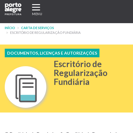
Pular
Expandir/recolher
para
navegação
MENU
o
conteúdo
INÍCIO
CARTA DE SERVIÇOS
principal
ESCRITÓRIO DE REGULARIZAÇÃO FUNDIÁRIA
DOCUMENTOS, LICENÇAS E AUTORIZAÇÕES
Escritório de
Regularização
Fundiária