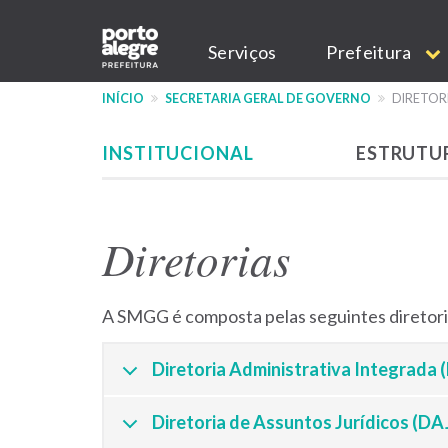
Pular
Main
para
Serviços
Prefeitura
o
navigation
conteúdo
INÍCIO
SECRETARIA GERAL DE GOVERNO
DIRETOR
principal
INSTITUCIONAL
ESTRUTU
Menu
-
Diretorias
site
SMGG
A SMGG é composta pelas seguintes diretori
Diretoria Administrativa Integrada 
Diretoria de Assuntos Jurídicos (DA