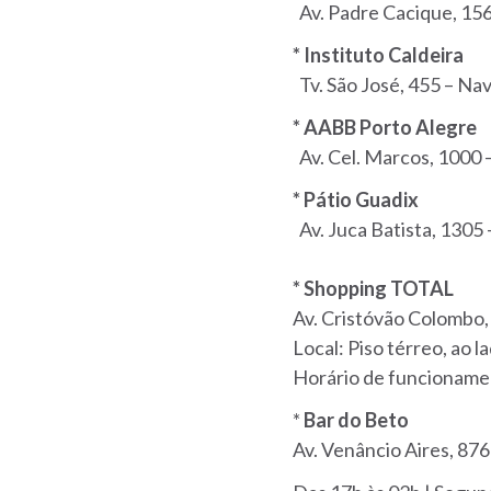
Av. Padre Cacique, 156
* Instituto Caldeira
Tv. São José, 455 – Na
* AABB Porto Alegre
Av. Cel. Marcos, 1000
* Pátio Guadix
Av. Juca Batista, 1305 
* Shopping TOTAL
Av. Cristóvão Colombo,
Local: Piso térreo, ao 
Horário de funcionamen
*
Bar do Beto
Av. Venâncio Aires, 876