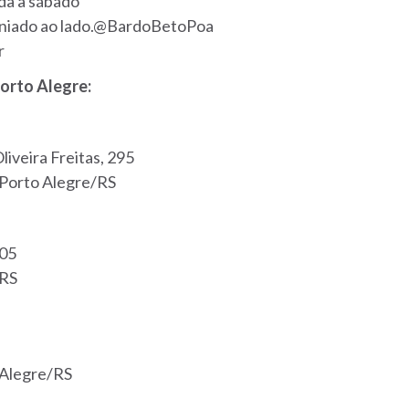
da a sábado
niado ao lado.@BardoBetoPoa
r
orto Alegre:
iveira Freitas, 295
– Porto Alegre/RS
605
/RS
o Alegre/RS