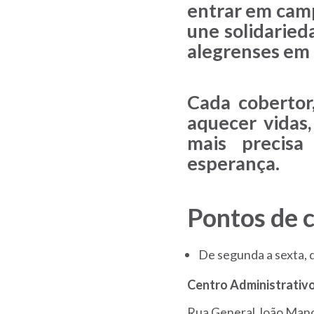
entrar em campo
une solidaried
alegrenses em
Cada cobertor
aquecer vidas
mais precis
esperança.
Pontos de c
De segunda a sexta, d
Centro Administrativo
Rua General João Mano