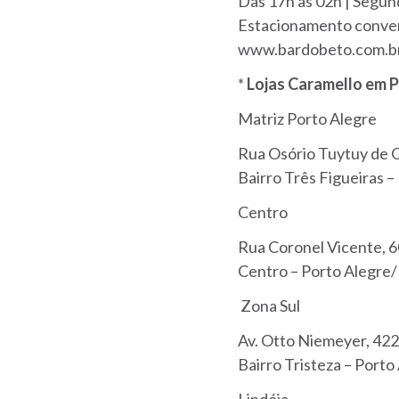
Das 17h às 02h | Segun
Estacionamento conve
www.bardobeto.com.b
*
Lojas Caramello em P
Matriz Porto Alegre
Rua Osório Tuytuy de Ol
Bairro Três Figueiras 
Centro
Rua Coronel Vicente, 
Centro – Porto Alegre
Zona Sul
Av. Otto Niemeyer, 422
Bairro Tristeza – Port
Lindóia