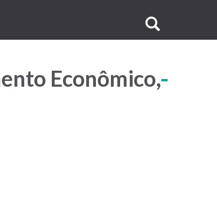
Buscar
no
site
mento Econômico,