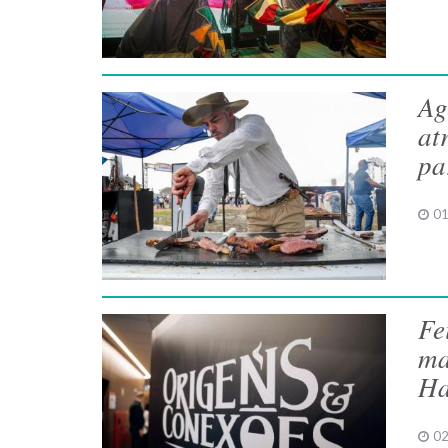
Ag
at
pa
01
Fe
ma
Ha
02