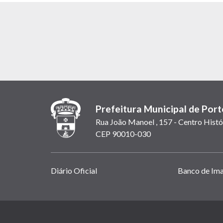
Prefeitura Municipal de Port
Rua João Manoel , 157 - Centro Histó
CEP 90010-030
Links
Diário Oficial
Banco de Im
úteis
(abrem
em
(link
nova