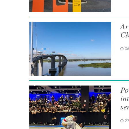
Ar
C
06
Po
in
se
27