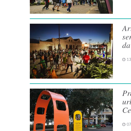
Ar
se
da
13
Pr
ur
Ce
07