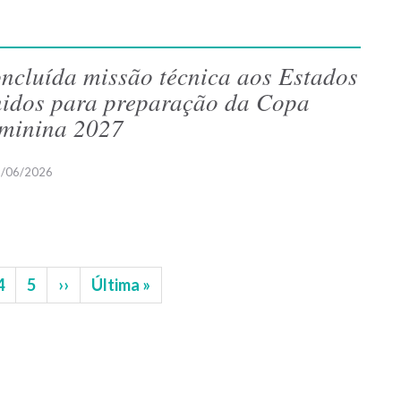
ncluída missão técnica aos Estados
idos para preparação da Copa
minina 2027
/06/2026
na
Página
4
Página
5
Próxima
››
Última
Última »
página
página