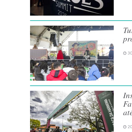
Tu
pr
30
In
Fa
at
20