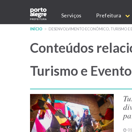
Pular
Main
para
Serviços
Prefeitura
o
navigation
conteúdo
INÍCIO
DESENVOLVIMENTO ECONÔMICO, TURISMO E 
principal
Conteúdos relac
Turismo e Evento
Tu
di
pa
01