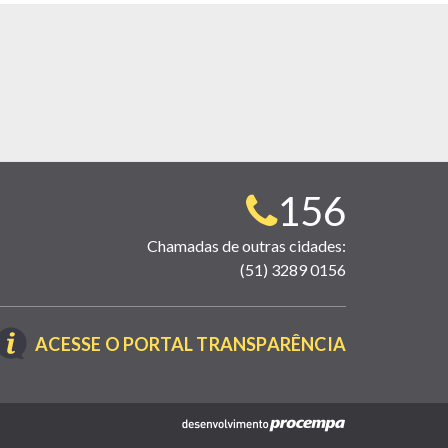
Telefone
156
para
Chamadas de outras cidades:
(51) 3289 0156
contato:
(LINK
ACESSE O PORTAL TRANSPARÊNCIA
ABRE
EM
NOVA