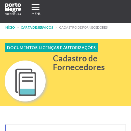
Pular
Expandir/recolher
para
navegação
MENU
o
conteúdo
INÍCIO
CARTA DE SERVIÇOS
CADASTRO DE FORNECEDORES
principal
DOCUMENTOS, LICENÇAS E AUTORIZAÇÕES
Cadastro de
Fornecedores