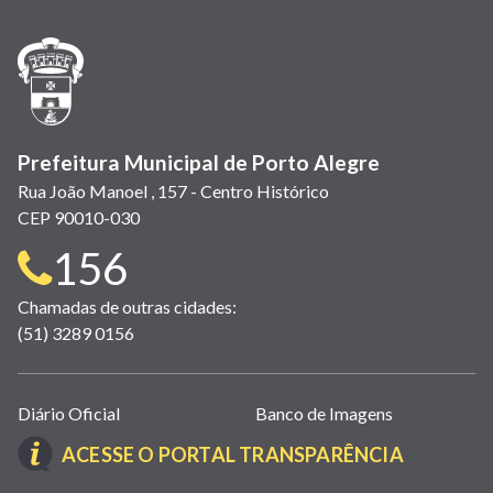
nova
nova
nova
abre
nova
nova
nova
janela)
janela)
janela)
em
janela)
janela)
janela)
nova
janela)
Prefeitura Municipal de Porto Alegre
Rua João Manoel , 157 - Centro Histórico
CEP 90010-030
Telefone
156
para
Chamadas de outras cidades:
(51) 3289 0156
contato:
Links
Diário Oficial
Banco de Imagens
úteis
(LINK
ACESSE O PORTAL TRANSPARÊNCIA
(abrem
ABRE
em