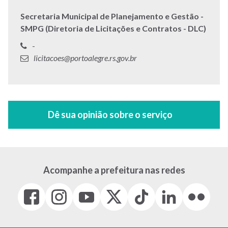
Secretaria Municipal de Planejamento e Gestão -
SMPG (Diretoria de Licitações e Contratos - DLC)
Telefone:
-
E-
licitacoes@portoalegre.rs.gov.br
mail:
Acompanhe a prefeitura nas redes
Facebook
Instagram
Youtube
X
Tiktok
LinkedIn
Flickr
(link
(link
(link
(Antigo
(link
(link
(link
abre
abre
abre
Twitter)
abre
abre
abre
em
em
em
(link
em
em
em