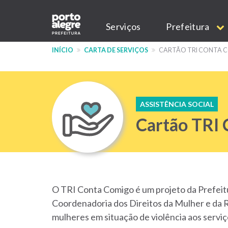
Pular
Main
para
Serviços
Prefeitura
o
navigation
conteúdo
INÍCIO
CARTA DE SERVIÇOS
CARTÃO TRI CONTA 
principal
ASSISTÊNCIA SOCIAL
Cartão TRI
O TRI Conta Comigo é um projeto da Prefeitu
Coordenadoria dos Direitos da Mulher e da R
mulheres em situação de violência aos serviç