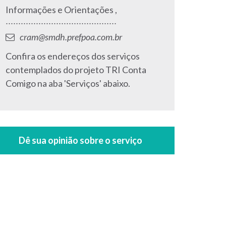
Telefone:
Informações e Orientações ,
∙∙∙∙∙∙∙∙∙∙∙∙∙∙∙∙∙∙∙∙∙∙∙∙∙∙∙∙∙∙∙∙∙∙∙∙∙∙∙∙∙∙∙∙
E-
cram@smdh.prefpoa.com.br
mail:
Endereço:
Confira os endereços dos serviços
contemplados do projeto TRI Conta
Comigo na aba 'Serviços' abaixo.