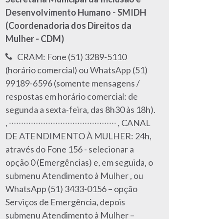
Desenvolvimento Humano - SMIDH
(Coordenadoria dos Direitos da
Mulher - CDM)
Telefone:
CRAM: Fone (51) 3289-5110
(horário comercial) ou WhatsApp (51)
99189-6596 (somente mensagens /
respostas em horário comercial: de
segunda a sexta-feira, das 8h30 às 18h).
Telefone:
Telefone:
,
∙∙∙∙∙∙∙∙∙∙∙∙∙∙∙∙∙∙∙∙∙∙∙∙∙∙∙∙∙∙∙∙∙∙∙∙∙∙∙∙∙∙∙∙ ,
CANAL
DE ATENDIMENTO À MULHER: 24h,
através do Fone 156 - selecionar a
opção 0 (Emergências) e, em seguida, o
Telefone:
submenu Atendimento à Mulher ,
ou
WhatsApp (51) 3433-0156 – opção
Serviços de Emergência, depois
submenu Atendimento à Mulher –