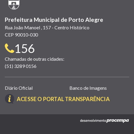
janela)
Prefeitura Municipal de Porto Alegre
Rua João Manoel , 157 - Centro Histórico
CEP 90010-030
Telefone
156
para
Chamadas de outras cidades:
(51) 3289 0156
contato:
Links
Diário Oficial
Banco de Imagens
úteis
(LINK
ACESSE O PORTAL TRANSPARÊNCIA
(abrem
ABRE
em
EM
nova
(link
NOVA
janela)
abre
JANELA)