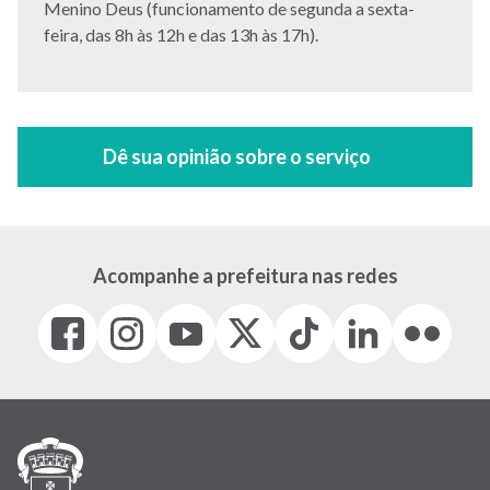
Menino Deus (funcionamento de segunda a sexta-
feira, das 8h às 12h e das 13h às 17h).
Acompanhe a prefeitura nas redes
Facebook
Instagram
Youtube
X
Tiktok
LinkedIn
Flickr
(link
(link
(link
(Antigo
(link
(link
(link
abre
abre
abre
Twitter)
abre
abre
abre
em
em
em
(link
em
em
em
nova
nova
nova
abre
nova
nova
nova
janela)
janela)
janela)
em
janela)
janela)
janela)
nova