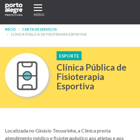
Pular
Expandir/recolher
para
navegação
MENU
o
conteúdo
INÍCIO
CARTA DE SERVIÇOS
principal
CLÍNICA PÚBLICA DE FISIOTERAPIA ESPORTIVA
ESPORTE
Clínica Pública de
Fisioterapia
Esportiva
Localizada no Ginásio Tesourinha, a Clínica presta
atendimento médico e fisioterapêutico aos atletas e aos