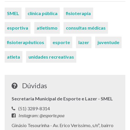
Palavras-
SMEL
clínica pública
fisioterapia
chaves
esportiva
atletismo
consultas médicas
fisioterapêuticos
esporte
lazer
juventude
atleta
unidades recreativas
Dúvidas
Secretaria Municipal de Esporte e Lazer - SMEL
Telefone:
(51) 3289-8314
Facebook:
Instagram: @esporte.poa
Endereço:
Ginásio Tesourinha - Av. Erico Veríssimo, s/nº, bairro