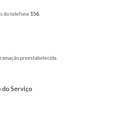
s do telefone
156
.
gramação preestabelecida.
 do Serviço