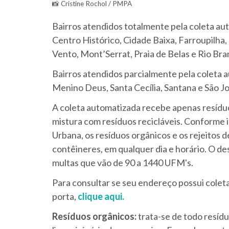
📸 Cristine Rochol / PMPA
Bairros atendidos totalmente pela coleta aut
Centro Histórico, Cidade Baixa, Farroupilha
Vento, Mont’Serrat, Praia de Belas e Rio Bra
Bairros atendidos parcialmente pela coleta a
Menino Deus, Santa Cecília, Santana e São J
A coleta automatizada recebe apenas resíduo
mistura com resíduos recicláveis. Conforme 
Urbana, os resíduos orgânicos e os rejeitos
contêineres, em qualquer dia e horário. O d
multas que vão de 90 a 1440 UFM's.
Para consultar se seu endereço possui coleta
porta,
clique aqui.
Resíduos orgânicos:
trata-se de todo resídu