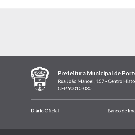
Prefeitura Municipal de Port
Rua João Manoel , 157 - Centro Histó
CEP 90010-030
Links
Diário Oficial
Banco de Im
úteis
(abrem
em