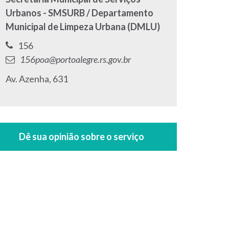
Urbanos - SMSURB / Departamento
Municipal de Limpeza Urbana (DMLU)
Telefone:
156
E-
156poa@portoalegre.rs.gov.br
mail:
Endereço:
Av. Azenha, 631