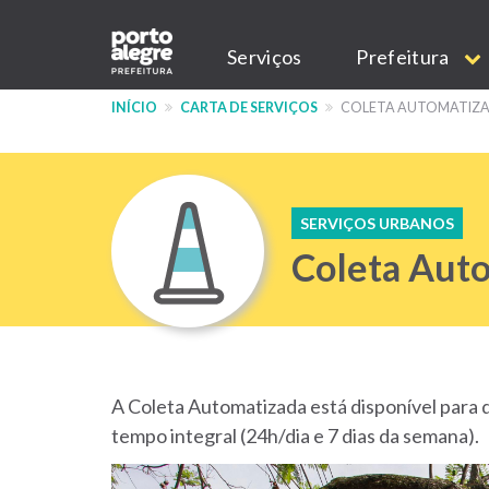
Pular
Main
para
Serviços
Prefeitura
o
navigation
conteúdo
INÍCIO
CARTA DE SERVIÇOS
COLETA AUTOMATIZA
principal
SERVIÇOS URBANOS
Coleta Aut
A Coleta Automatizada está disponível para 
tempo integral (24h/dia e 7 dias da semana).