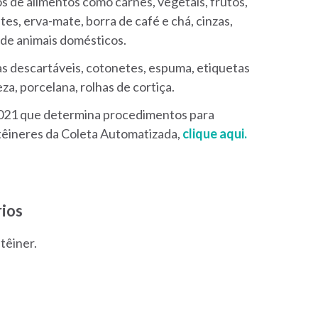
tos de alimentos como carnes, vegetais, frutos,
es, erva-mate, borra de café e chá, cinzas,
 de animais domésticos.
das descartáveis, cotonetes, espuma, etiquetas
eza, porcelana, rolhas de cortiça.
021 que determina procedimentos para
têineres da Coleta Automatizada,
clique aqui.
ios
têiner.