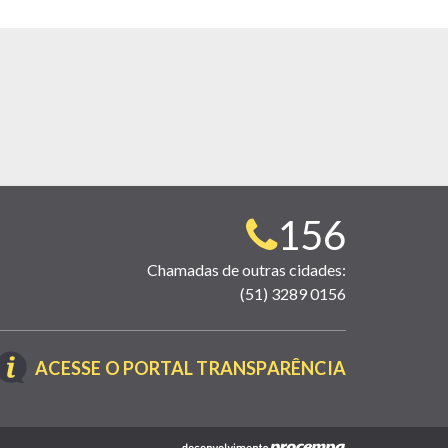
Telefone
156
para
Chamadas de outras cidades:
(51) 3289 0156
contato:
(LINK
ACESSE O PORTAL TRANSPARÊNCIA
ABRE
EM