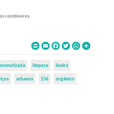
os contêineres.
Print
Email
Facebook
Twitter
WhatsA
Share
utomatizada
limpeza
lixeira
viços
urbanos
156
orgânico