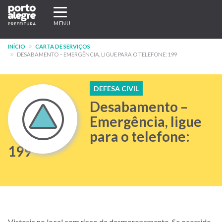
Pular
Expandir/recolher
para
navegação
MENU
o
conteúdo
INÍCIO
CARTA DE SERVIÇOS
principal
DESABAMENTO – EMERGÊNCIA, LIGUE PARA O TELEFONE: 199
DEFESA CIVIL
Desabamento –
Emergência, ligue
para o telefone:
199
Vistoria no local com risco de desmoronamento. Se ocorrido