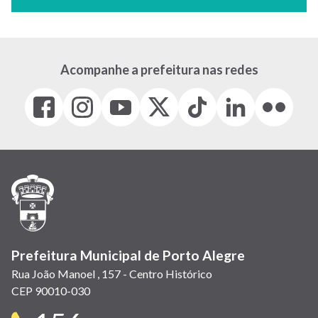
Acompanhe a prefeitura nas redes
Facebook
Instagram
Youtube
X
Tiktok
LinkedIn
Flickr
(link
(link
(link
(Antigo
(link
(link
(link
abre
abre
abre
Twitter)
abre
abre
abre
em
em
em
(link
em
em
em
nova
nova
nova
abre
nova
nova
nova
janela)
janela)
janela)
em
janela)
janela)
janela)
nova
janela)
Prefeitura Municipal de Porto Alegre
Rua João Manoel , 157 - Centro Histórico
CEP 90010-030