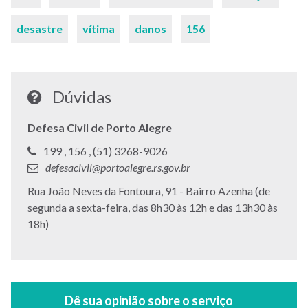
desastre
vítima
danos
156
Dúvidas
Defesa Civil de Porto Alegre
Telefone:
Telefone:
Telefone:
199 ,
156 ,
(51) 3268-9026
E-
defesacivil@portoalegre.rs.gov.br
mail:
Endereço:
Rua João Neves da Fontoura, 91 - Bairro Azenha (de
segunda a sexta-feira, das 8h30 às 12h e das 13h30 às
18h)