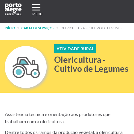
Pular
Expandir/recolher
para
navegação
MENU
o
conteúdo
INÍCIO
CARTA DE SERVIÇOS
OLERICULTURA - CULTIVO DE LEGUMES
principal
ATIVIDADE RURAL
Olericultura -
Cultivo de Legumes
Assistência técnica e orientação aos produtores que
trabalham com a olericultura.
Dentre todos os ramos da produção vegetal, a olericultura