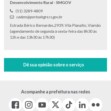
Desenvolvimento Rural - SMGOV
Telefone:
(51) 3289-4809
E-
cadem@portoalegre.rs.gov.br
mail:
Endereço:
Estrada Bérico Bernardes,2939, Vila Planalto, Viamão
(agendamento de segunda à sexta-feira das 8h30 às
12h e das 13h30 às 17h30)
Acompanhe a prefeitura nas redes
Facebook
Instagram
Youtube
X
Tiktok
LinkedIn
Flickr
(link
(link
(link
(Antigo
(link
(link
(link