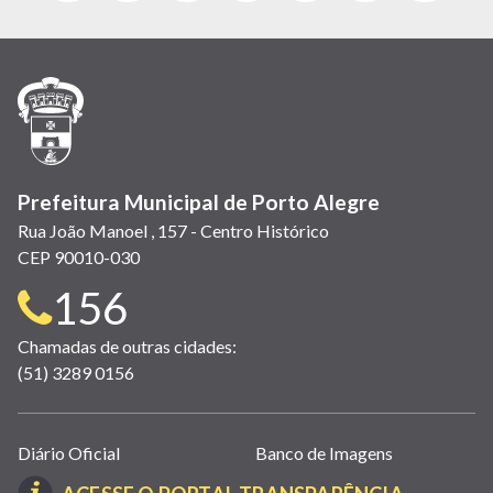
abre
abre
abre
Twitter)
abre
abre
abre
em
em
em
(link
em
em
em
nova
nova
nova
abre
nova
nova
nova
janela)
janela)
janela)
em
janela)
janela)
janela)
nova
janela)
Prefeitura Municipal de Porto Alegre
Rua João Manoel , 157 - Centro Histórico
CEP 90010-030
Telefone
156
para
Chamadas de outras cidades:
(51) 3289 0156
contato:
Links
Diário Oficial
Banco de Imagens
úteis