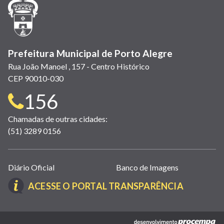
janela)
janela)
janela)
em
janela)
janela)
janela)
nova
janela)
Prefeitura Municipal de Porto Alegre
Rua João Manoel , 157 - Centro Histórico
CEP 90010-030
Telefone
156
para
Chamadas de outras cidades:
(51) 3289 0156
contato:
Links
Diário Oficial
Banco de Imagens
úteis
(LINK
ACESSE O PORTAL TRANSPARÊNCIA
(abrem
ABRE
em
EM
nova