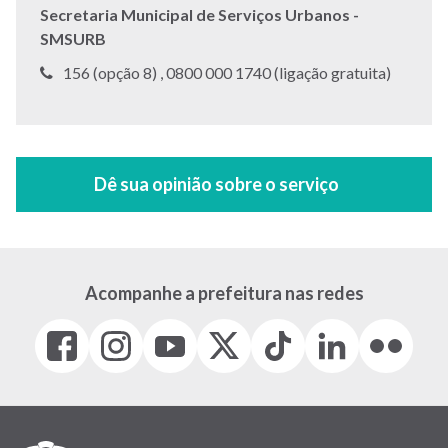
Secretaria Municipal de Serviços Urbanos -
SMSURB
Telefone:
Telefone:
156 (opção 8) ,
0800 000 1740 (ligação gratuita)
Acompanhe a prefeitura nas redes
Facebook
Instagram
Youtube
X
Tiktok
LinkedIn
Flickr
(link
(link
(link
(Antigo
(link
(link
(link
abre
abre
abre
Twitter)
abre
abre
abre
em
em
em
(link
em
em
em
nova
nova
nova
abre
nova
nova
nova