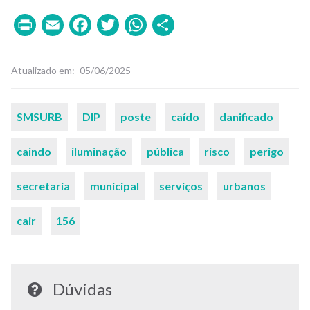
Print
Email
Facebook
Twitter
WhatsApp
Share
Atualizado em
05/06/2025
Palavras-
SMSURB
DIP
poste
caído
danificado
chaves
caindo
iluminação
pública
risco
perigo
secretaria
municipal
serviços
urbanos
cair
156
Dúvidas