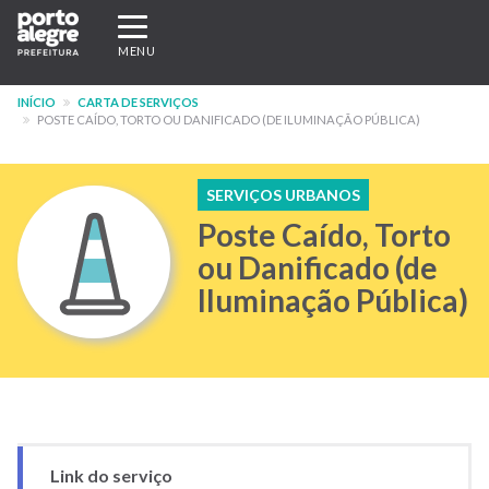
Pular
Expandir/recolher
para
navegação
MENU
o
conteúdo
INÍCIO
CARTA DE SERVIÇOS
principal
POSTE CAÍDO, TORTO OU DANIFICADO (DE ILUMINAÇÃO PÚBLICA)
SERVIÇOS URBANOS
Poste Caído, Torto
ou Danificado (de
Iluminação Pública)
Link do serviço