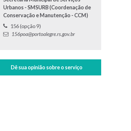
Urbanos - SMSURB (Coordenação de
Conservação e Manutenção - CCM)
Telefone:
156 (opção 9)
E-
156poa@portoalegre.rs.gov.br
mail: