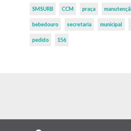
Palavras-
SMSURB
CCM
praça
manutençã
chaves
bebedouro
secretaria
municipal
pedido
156