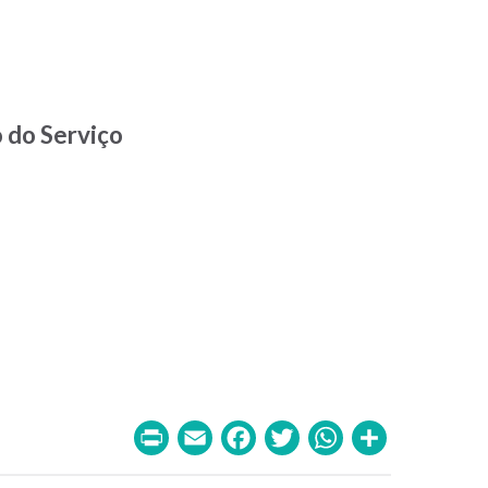
 do Serviço
Print
Email
Facebook
Twitter
WhatsA
Share