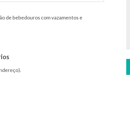
ção de bebedouros com vazamentos e
ios
ndereço).