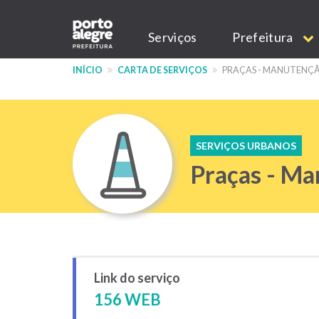
Pular
Main
para
Serviços
Prefeitura
o
navigation
conteúdo
INÍCIO
CARTA DE SERVIÇOS
PRAÇAS - MANUTENÇ
principal
SERVIÇOS URBANOS
Praças - M
Link do serviço
156 WEB