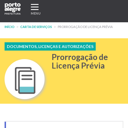
Pular
Expandir/recolher
para
navegação
MENU
o
conteúdo
INÍCIO
CARTA DE SERVIÇOS
PRORROGAÇÃO DE LICENÇA PRÉVIA
principal
DOCUMENTOS, LICENÇAS E AUTORIZAÇÕES
Prorrogação de
Licença Prévia