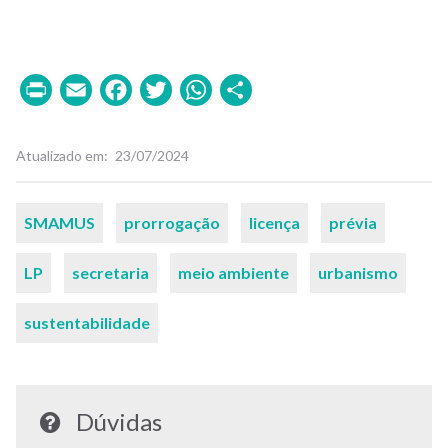
Print
Email
Facebook
Twitter
WhatsApp
Share
Atualizado em
23/07/2024
Palavras-
SMAMUS
prorrogação
licença
prévia
chaves
LP
secretaria
meio ambiente
urbanismo
sustentabilidade
Dúvidas