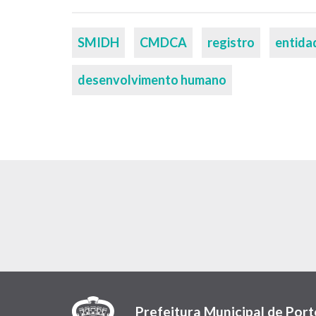
Palavras-
SMIDH
CMDCA
registro
entida
chaves
desenvolvimento humano
Prefeitura Municipal de Port