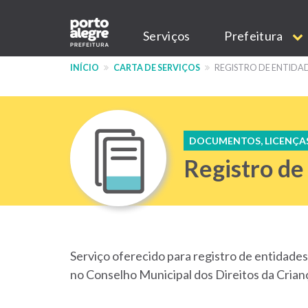
Pular
Main
para
Serviços
Prefeitura
o
navigation
conteúdo
INÍCIO
CARTA DE SERVIÇOS
REGISTRO DE ENTIDAD
principal
DOCUMENTOS, LICENÇA
Registro de
Serviço oferecido para registro de entidades
no Conselho Municipal dos Direitos da Cria