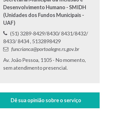
Desenvolvimento Humano - SMIDH
(Unidades dos Fundos Municipais -
UAF)
Telefone:
(51) 3289-8429/8430/ 8431/8432/
Telefone:
8433/ 8434 ,
5132898429
E-
funcrianca@portoalegre.rs.gov.br
mail:
Endereço:
Av. João Pessoa, 1105 - No momento,
sem atendimento presencial.