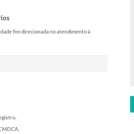
ios
ividade fim direcionada no atendimento à
gistro.
o CMDCA.