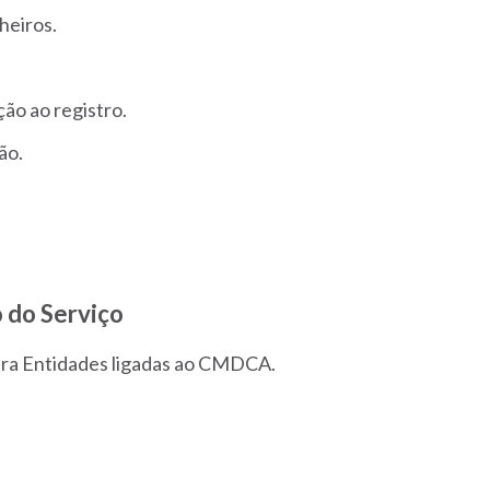
heiros.
ão ao registro.
ão.
 do Serviço
 para Entidades ligadas ao CMDCA.