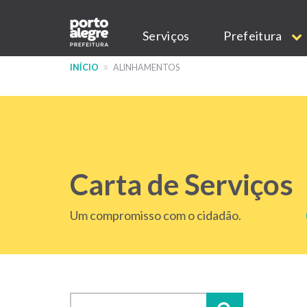
Pular
Main
para
Serviços
Prefeitura
o
navigation
conteúdo
INÍCIO
ALINHAMENTOS
principal
Carta de Serviços
Um compromisso com o cidadão.