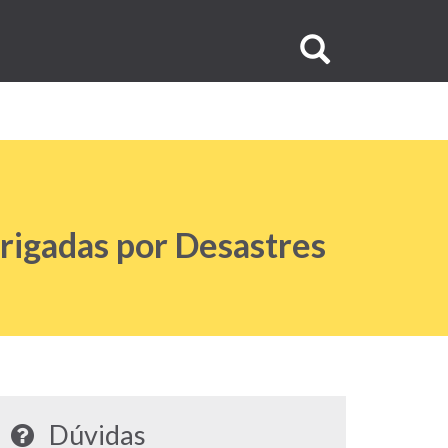
Buscar
no
site
rigadas por Desastres
Dúvidas