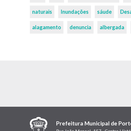
chaves
naturais
Inundações
sáude
Des
alagamento
denuncia
albergada
Prefeitura Municipal de Port
Rua João Manoel , 157 - Centro Histó