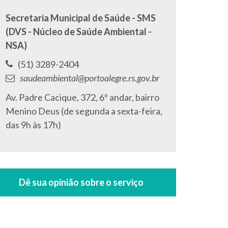
Secretaria Municipal de Saúde - SMS
(DVS - Núcleo de Saúde Ambiental -
NSA)
Telefone:
(51) 3289-2404
E-
saudeambiental@portoalegre.rs.gov.br
mail:
Endereço:
Av. Padre Cacique, 372, 6º andar, bairro
Menino Deus (de segunda a sexta-feira,
das 9h às 17h)