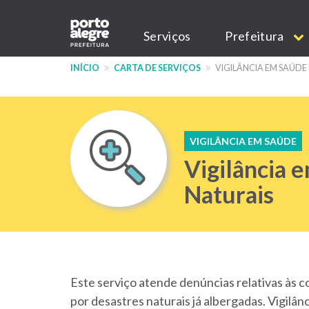
Pular
Main
para
Serviços
Prefeitura
o
navigation
conteúdo
INÍCIO
CARTA DE SERVIÇOS
VIGILÂNCIA EM SAÚDE
principal
VIGILÂNCIA EM SAÚDE
Vigilância 
Naturais
Este serviço atende denúncias relativas às 
por desastres naturais já albergadas. Vigilân