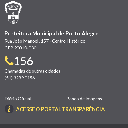
janela)
janela)
janela)
em
janela)
janela)
janela)
nova
janela)
Prefeitura Municipal de Porto Alegre
Rua João Manoel , 157 - Centro Histórico
CEP 90010-030
Telefone
156
para
Chamadas de outras cidades:
(51) 3289 0156
contato:
Links
Diário Oficial
Banco de Imagens
úteis
(LINK
ACESSE O PORTAL TRANSPARÊNCIA
(abrem
ABRE
em
EM
nova