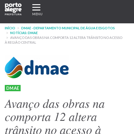
Pular
Expandir/recolher
para
navegação
MENU
o
conteúdo
INÍCIO
DMAE - DEPARTAMENTO MUNICIPAL DE ÁGUA E ESGOTOS
principal
NOTÍCIAS: DMAE
AVANÇO DAS OBRAS NA COMPORTA 12 ALTERA TRÂNSITO NO ACESSO
À REGIÃO CENTRAL
DMAE
Avanço das obras na
comporta 12 altera
trânsito no acesso à