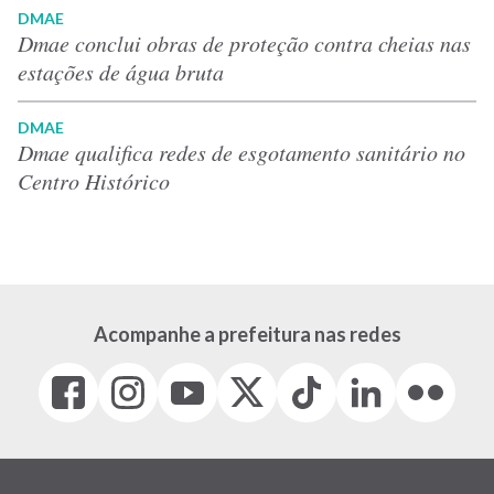
DMAE
Dmae conclui obras de proteção contra cheias nas
estações de água bruta
DMAE
Dmae qualifica redes de esgotamento sanitário no
Centro Histórico
Acompanhe a prefeitura nas redes
Facebook
Instagram
Youtube
X
Tiktok
LinkedIn
Flickr
(link
(link
(link
(Antigo
(link
(link
(link
abre
abre
abre
Twitter)
abre
abre
abre
em
em
em
(link
em
em
em
nova
nova
nova
abre
nova
nova
nova