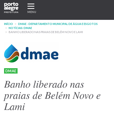
Pular
Expandir/recolher
para
navegação
MENU
o
conteúdo
INÍCIO
DMAE - DEPARTAMENTO MUNICIPAL DE ÁGUA E ESGOTOS
principal
NOTÍCIAS: DMAE
BANHO LIBERADO NAS PRAIAS DE BELÉM NOVO E LAMI
DMAE
Banho liberado nas
praias de Belém Novo e
Lami