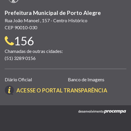
Prefeitura Municipal de Porto Alegre
Rua João Manoel , 157 - Centro Histórico
CEP 90010-030
Telefone
156
para
Chamadas de outras cidades:
(51) 3289 0156
contato:
Links
Diário Oficial
Banco de Imagens
úteis
(LINK
ACESSE O PORTAL TRANSPARÊNCIA
(abrem
ABRE
em
EM
nova
(link
NOVA
janela)
abre
JANELA)
em