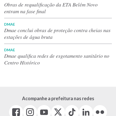
Obras de requalificação da ETA Belém Novo
entram na fase final
DMAE
Dmae conclui obras de proteção contra cheias nas
estações de água bruta
DMAE
Dmae qualifica redes de esgotamento sanitário no
Centro Histórico
Acompanhe a prefeitura nas redes
Facebook
Instagram
Youtube
X
Tiktok
LinkedIn
Flickr
(link
(link
(link
(Antigo
(link
(link
(link