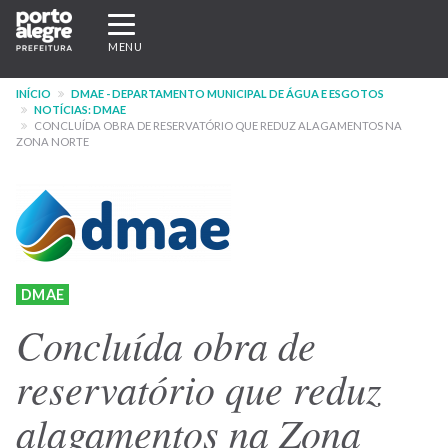
Pular
Expandir/recolher
para
navegação
MENU
o
conteúdo
INÍCIO
DMAE - DEPARTAMENTO MUNICIPAL DE ÁGUA E ESGOTOS
principal
NOTÍCIAS: DMAE
CONCLUÍDA OBRA DE RESERVATÓRIO QUE REDUZ ALAGAMENTOS NA
ZONA NORTE
DMAE
Concluída obra de
reservatório que reduz
alagamentos na Zona