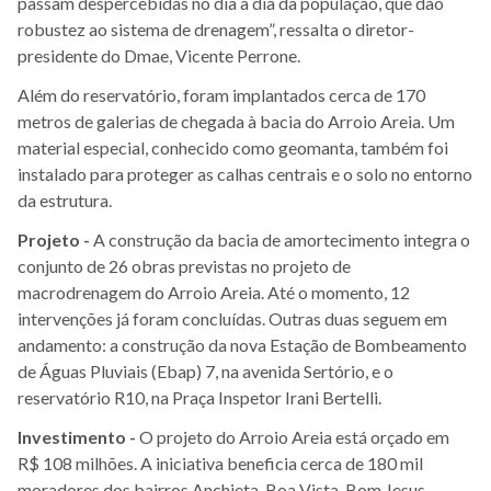
passam despercebidas no dia a dia da população, que dão
robustez ao sistema de drenagem”, ressalta o diretor-
presidente do Dmae, Vicente Perrone.
Além do reservatório, foram implantados cerca de 170
metros de galerias de chegada à bacia do Arroio Areia. Um
material especial, conhecido como geomanta, também foi
instalado para proteger as calhas centrais e o solo no entorno
da estrutura.
Projeto -
A construção da bacia de amortecimento integra o
conjunto de 26 obras previstas no projeto de
macrodrenagem do Arroio Areia. Até o momento, 12
intervenções já foram concluídas. Outras duas seguem em
andamento: a construção da nova Estação de Bombeamento
de Águas Pluviais (Ebap) 7, na avenida Sertório, e o
reservatório R10, na Praça Inspetor Irani Bertelli.
Investimento -
O projeto do Arroio Areia está orçado em
R$ 108 milhões. A iniciativa beneficia cerca de 180 mil
moradores dos bairros Anchieta, Boa Vista, Bom Jesus,