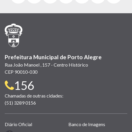
abre
abre
abre
Twitter)
abre
abre
abre
em
em
em
(link
em
em
em
nova
nova
nova
abre
nova
nova
nova
janela)
janela)
janela)
em
janela)
janela)
janela)
nova
janela)
Prefeitura Municipal de Porto Alegre
Rua João Manoel , 157 - Centro Histórico
CEP 90010-030
Telefone
156
para
Chamadas de outras cidades:
(51) 3289 0156
contato:
Links
Diário Oficial
Banco de Imagens
úteis