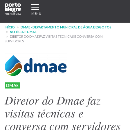
Pular
Expandir/recolher
para
navegação
MENU
o
conteúdo
INÍCIO
DMAE - DEPARTAMENTO MUNICIPAL DE ÁGUA E ESGOTOS
principal
NOTÍCIAS: DMAE
DIRETOR DO DMAE FAZ VISITAS TÉCNICAS E CONVERSA COM
SERVIDORES
DMAE
Diretor do Dmae faz
visitas técnicas e
conversa com servidores