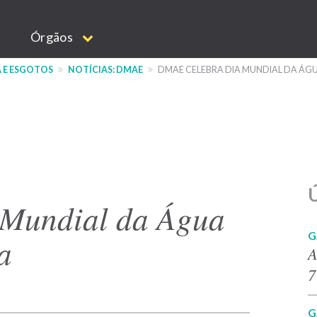
Órgãos
 E ESGOTOS
NOTÍCIAS: DMAE
DMAE CELEBRA DIA MUNDIAL DA ÁG
Ú
 Mundial da Água
G
a
A
7
G