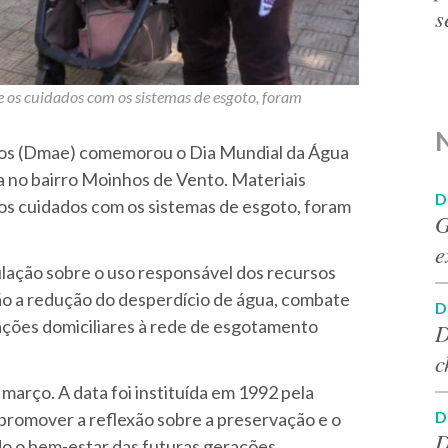
s
e os cuidados com os sistemas de esgoto, foram
os (Dmae) comemorou o Dia Mundial da Água
va no bairro Moinhos de Vento. Materiais
D
 os cuidados com os sistemas de esgoto, foram
G
e
ulação sobre o uso responsável dos recursos
tão a redução do desperdício de água, combate
D
igações domiciliares à rede de esgotamento
D
c
arço. A data foi instituída em 1992 pela
D
romover a reflexão sobre a preservação e o
D
do o bem-estar das futuras gerações.