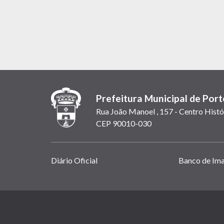
Prefeitura Municipal de Port
Rua João Manoel , 157 - Centro Histó
CEP 90010-030
Links
Diário Oficial
Banco de Im
úteis
(abrem
em
(link
nova
abre
janela)