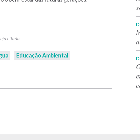
s
D
M
a
Água
Educação Ambiental
D
O
p
e
c