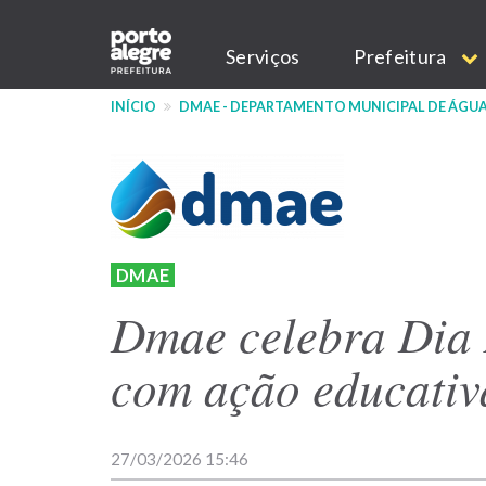
Pular
Main
para
Serviços
Prefeitura
o
navigation
conteúdo
INÍCIO
DMAE - DEPARTAMENTO MUNICIPAL DE ÁGUA
principal
DMAE
Dmae celebra Dia
com ação educativ
27/03/2026 15:46