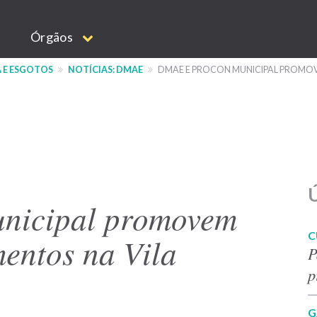
Órgãos
 E ESGOTOS
NOTÍCIAS: DMAE
DMAE E PROCON MUNICIPAL PROMOV
Ú
nicipal promovem
C
mentos na Vila
P
p
G