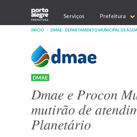
Pular
Main
para
Serviços
Prefeitura
o
navigation
conteúdo
INÍCIO
DMAE - DEPARTAMENTO MUNICIPAL DE ÁGUA
principal
DMAE
Dmae e Procon Mu
mutirão de atendi
Planetário