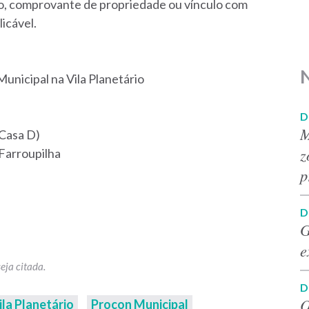
tro, comprovante de propriedade ou vínculo com
licável.
nicipal na Vila Planetário
D
M
(Casa D)
z
 Farroupilha
p
D
G
e
D
O
ila Planetário
Procon Municipal