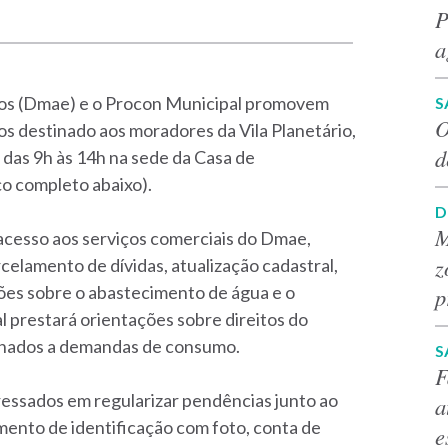
P
a
os (Dmae) e o Procon Municipal promovem
S
O
s destinado aos moradores da Vila Planetário,
d
á das 9h às 14h na sede da Casa de
ço completo abaixo).
D
M
acesso aos serviços comerciais do Dmae,
z
rcelamento de dívidas, atualização cadastral,
ões sobre o abastecimento de água e o
p
l prestará orientações sobre direitos do
ionados a demandas de consumo.
S
F
ressados em regularizar pendências junto ao
a
nto de identificação com foto, conta de
e