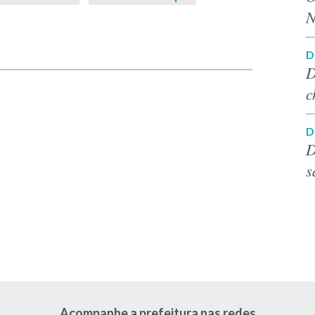
N
p
D
D
c
D
D
s
Acompanhe a prefeitura nas redes