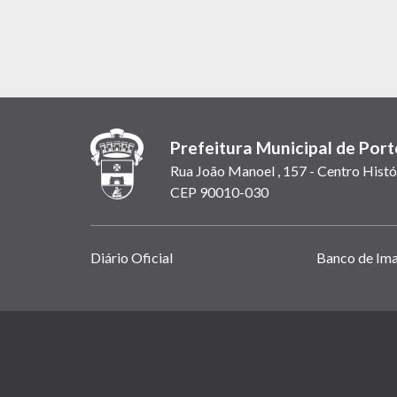
Prefeitura Municipal de Port
Rua João Manoel , 157 - Centro Histó
CEP 90010-030
Links
Diário Oficial
Banco de Im
úteis
(abrem
em
(link
nova
abre
janela)
em