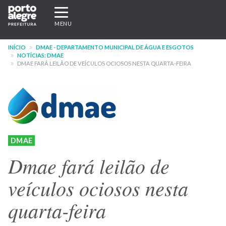
Pular
Expandir/recolher
para
navegação
MENU
o
conteúdo
INÍCIO
DMAE - DEPARTAMENTO MUNICIPAL DE ÁGUA E ESGOTOS
principal
NOTÍCIAS: DMAE
DMAE FARÁ LEILÃO DE VEÍCULOS OCIOSOS NESTA QUARTA-FEIRA
DMAE
Dmae fará leilão de
veículos ociosos nesta
quarta-feira