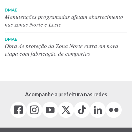
DMAE
Manutenções programadas afetam abastecimento
nas zonas Norte e Leste
DMAE
Obra de proteção da Zona Norte entra em nova
etapa com fabricação de comportas
Acompanhe a prefeitura nas redes
Facebook
Instagram
Youtube
X
Tiktok
LinkedIn
Flickr
(link
(link
(link
(Antigo
(link
(link
(link
abre
abre
abre
Twitter)
abre
abre
abre
em
em
em
(link
em
em
em