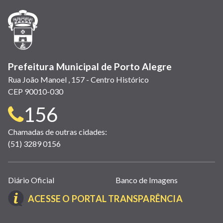
nova
nova
nova
abre
nova
nova
nova
janela)
janela)
janela)
em
janela)
janela)
janela)
nova
janela)
Prefeitura Municipal de Porto Alegre
Rua João Manoel , 157 - Centro Histórico
CEP 90010-030
Telefone
156
para
Chamadas de outras cidades:
(51) 3289 0156
contato:
Links
Diário Oficial
Banco de Imagens
úteis
(LINK
ACESSE O PORTAL TRANSPARÊNCIA
(abrem
ABRE
em