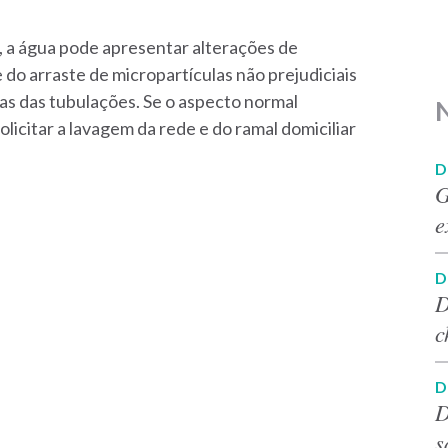
, a água pode apresentar alterações de
do arraste de micropartículas não prejudiciais
as das tubulações. Se o aspecto normal
olicitar a lavagem da rede e do ramal domiciliar
D
G
e
D
D
c
D
D
s