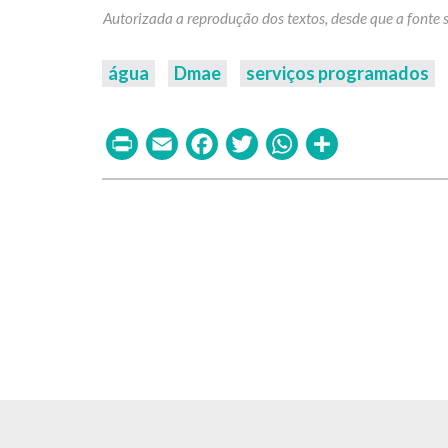
água
Dmae
serviços programados
Print
Email
Facebook
Twitter
WhatsAp
Share