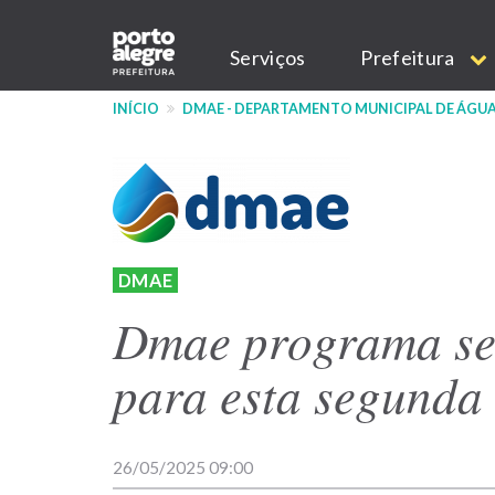
Pular
Main
para
Serviços
Prefeitura
o
navigation
conteúdo
INÍCIO
DMAE - DEPARTAMENTO MUNICIPAL DE ÁGUA
principal
DMAE
Dmae programa ser
para esta segunda 
26/05/2025 09:00