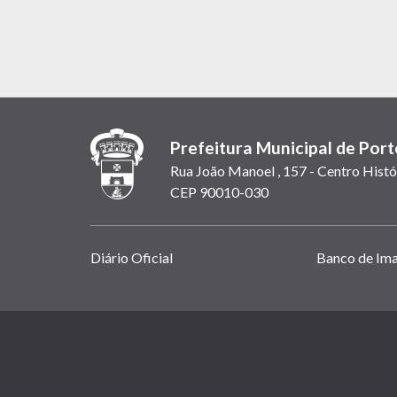
Prefeitura Municipal de Port
Rua João Manoel , 157 - Centro Histó
CEP 90010-030
Links
Diário Oficial
Banco de Im
úteis
(abrem
em
(link
nova
abre
janela)
em