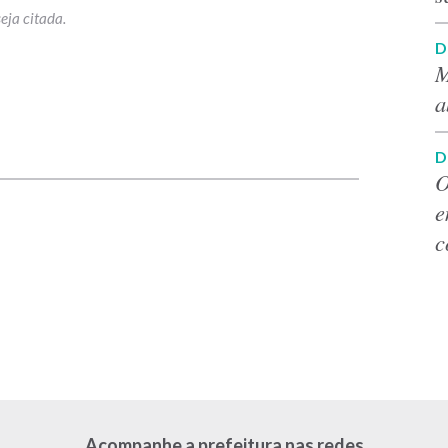
D
M
a
p
D
O
e
c
Acompanhe a prefeitura nas redes