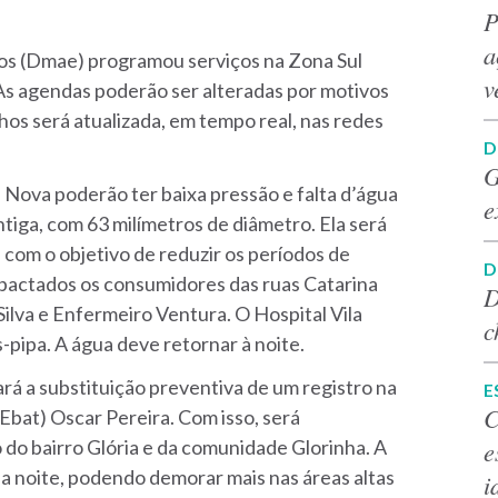
P
a
s (Dmae) programou serviços na Zona Sul
v
. As agendas poderão ser alteradas por motivos
hos será atualizada, em tempo real, nas redes
D
G
a Nova poderão ter baixa pressão e falta d’água
e
tiga, com 63 milímetros de diâmetro. Ela será
 com o objetivo de reduzir os períodos de
D
pactados os consumidores das ruas Catarina
D
ilva e Enfermeiro Ventura. O Hospital Vila
c
pipa. A água deve retornar à noite.
fará a substituição preventiva de um registro na
E
C
at) Oscar Pereira. Com isso, será
e
o bairro Glória e da comunidade Glorinha. A
a noite, podendo demorar mais nas áreas altas
i