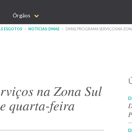
Órgãos
 E ESGOTOS
NOTÍCIAS: DMAE
DMAE PROGRAMA SERVIÇOS NA ZONA 
Ú
viços na Zona Sul
D
e quarta-feira
D
P
D