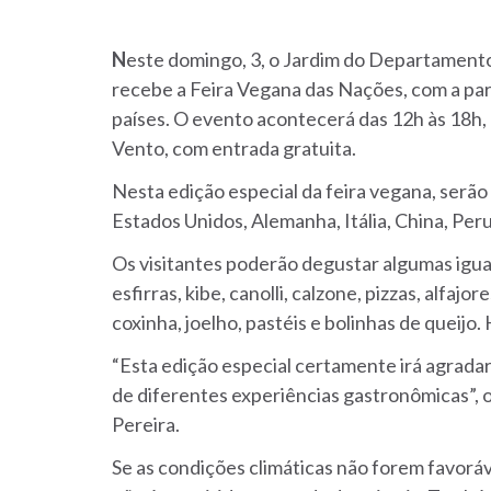
N
este domingo, 3, o Jardim do Departament
recebe a Feira Vegana das Nações, com a par
países.
O evento acontecerá das 12h às 18h, 
Vento, com entrada gratuita.
Nesta edição especial da feira vegana, serão
Estados Unidos, Alemanha, Itália, China, Peru
Os visitantes poderão degustar algumas iguar
esfirras, kibe, canolli, calzone, pizzas, alfajo
coxinha, joelho, pastéis e bolinhas de queij
“Esta edição especial certamente irá agradar 
de diferentes experiências gastronômicas”, o
Pereira.
Se as condições climáticas não forem favoráv