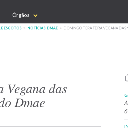
Órgãos
 E ESGOTOS
NOTÍCIAS: DMAE
DOMINGO TERÁ FEIRA VEGANA DAS 
Ú
a Vegana das
G
 do Dmae
A
6
I