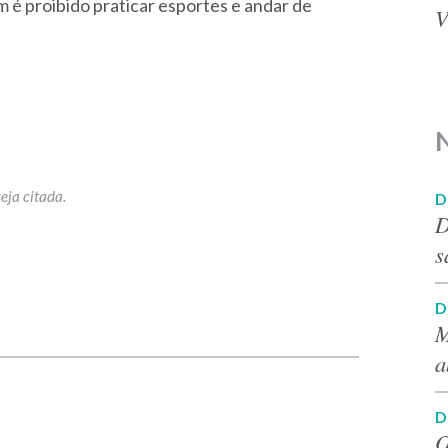
 é proibido praticar esportes e andar de
V
D
D
s
D
p
M
a
D
O