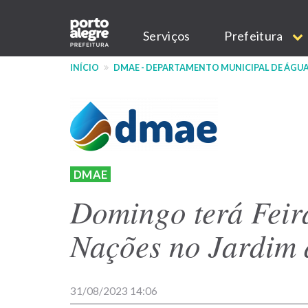
Pular
Main
para
Serviços
Prefeitura
o
navigation
conteúdo
INÍCIO
DMAE - DEPARTAMENTO MUNICIPAL DE ÁGUA
principal
DMAE
Domingo terá Feir
Nações no Jardim
31/08/2023 14:06