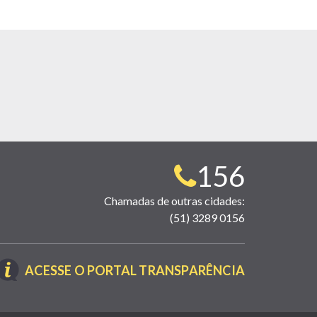
Telefone
156
para
Chamadas de outras cidades:
(51) 3289 0156
contato:
(LINK
ACESSE O PORTAL TRANSPARÊNCIA
ABRE
EM