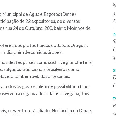
N
a
o Municipal de Água e Esgotos (Dmae)
A
ticipação de 22 expositores, de diversos
na rua 24 de Outubro, 200, bairro Moinhos de
I
S
 oferecidos pratos típicos do Japão, Uruguai,
F
, Índia, além de comidas árabes.
q
ias destes países como sushi, veg lanche feliz,
res, salgados tradicionais brasileiros como
G
D
o. Haverá também bebidas artesanais.
F
a todos os gostos, além de possibilitar a troca
bservou a organizadora da feira vegana, Taís
E
P
eis, o evento será adiado.
No Jardim do Dmae,
c