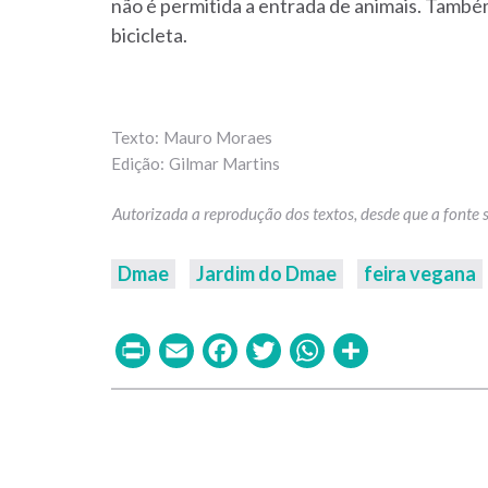
não é permitida a entrada de animais. Também
bicicleta.
Mauro Moraes
Gilmar Martins
Dmae
Jardim do Dmae
feira vegana
Print
Email
Facebook
Twitter
WhatsAp
Share