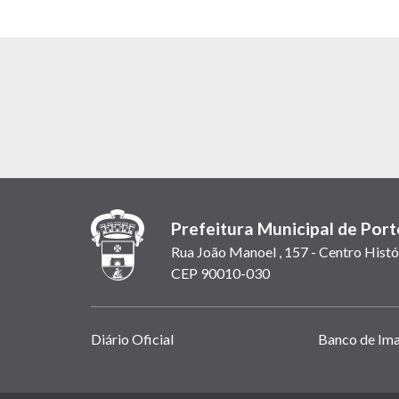
Prefeitura Municipal de Port
Rua João Manoel , 157 - Centro Histó
CEP 90010-030
Links
Diário Oficial
Banco de Im
úteis
(abrem