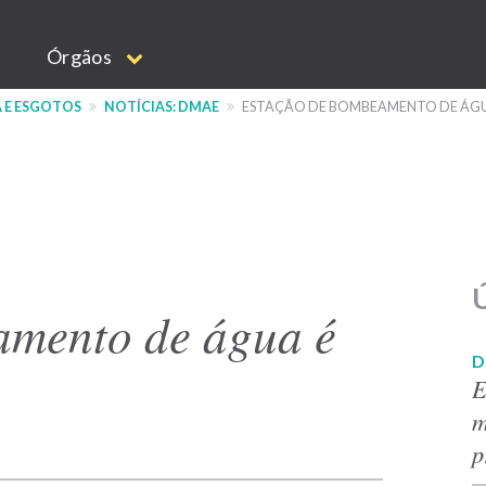
Órgãos
 E ESGOTOS
NOTÍCIAS: DMAE
ESTAÇÃO DE BOMBEAMENTO DE ÁGU
Ú
amento de água é
D
E
m
p