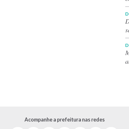
D
D
s
D
M
a
Acompanhe a prefeitura nas redes