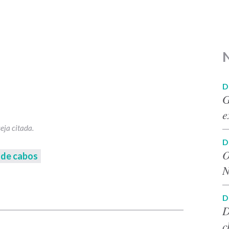
D
G
e
D
O
 de cabos
N
p
D
D
c