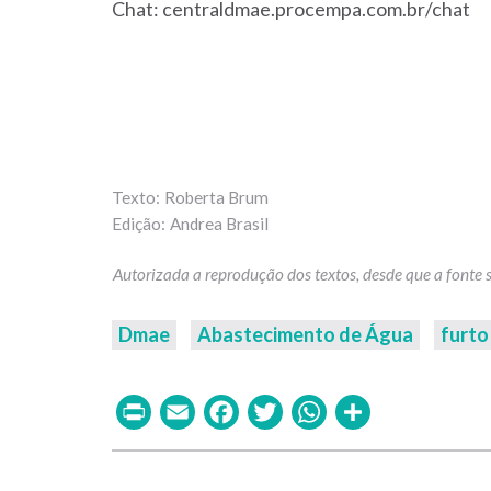
Chat: centraldmae.procempa.com.br/chat
Roberta Brum
Andrea Brasil
Dmae
Abastecimento de Água
furto
Print
Email
Facebook
Twitter
WhatsAp
Share