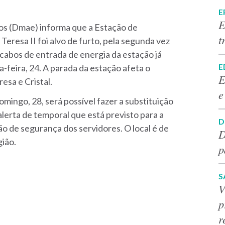
E
E
s (Dmae) informa que a Estação de
t
resa II foi alvo de furto, pela segunda vez
cabos de entrada de energia da estação já
E
a-feira, 24. A parada da estação afeta o
E
esa e Cristal.
e
ingo, 28, será possível fazer a substituição
alerta de temporal que está previsto para a
D
 de segurança dos servidores. O local é de
D
gião.
p
S
V
p
r