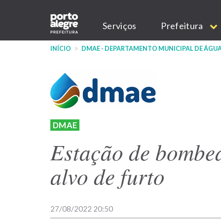
Pular
Main
para
Serviços
Prefeitura
o
navigation
conteúdo
INÍCIO
DMAE - DEPARTAMENTO MUNICIPAL DE ÁGUA
principal
DMAE
Estação de bombe
alvo de furto
27/08/2022 20:50