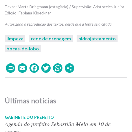
Marta Bringmann (estagiária) / Supervisão: Aristoteles Junior
Fabiana Kloeckner
limpeza
rede de drenagem
hidrojateamento
bocas-de-lobo
Print
Email
Facebook
Twitter
WhatsApp
Share
Últimas notícias
GABINETE DO PREFEITO
Agenda do prefeito Sebastião Melo em 10 de
agosto