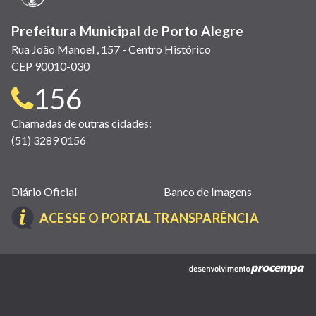
Prefeitura Municipal de Porto Alegre
Rua João Manoel , 157 - Centro Histórico
CEP 90010-030
Telefone
156
para
Chamadas de outras cidades:
(51) 3289 0156
contato:
Links
Diário Oficial
Banco de Imagens
úteis
(LINK
ACESSE O PORTAL TRANSPARÊNCIA
(abrem
ABRE
em
EM
nova
(link
NOVA
janela)
abre
JANELA)
em