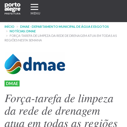
Pular
Expandir/recolher
para
navegação
MENU
o
conteúdo
INÍCIO
DMAE - DEPARTAMENTO MUNICIPAL DE ÁGUA E ESGOTOS
principal
NOTÍCIAS: DMAE
FORÇA-TAREFA DE LIMPEZA DA REDE DE DRENAGEM ATUA EM TODAS AS
REGIÕES NESTA SEMANA
DMAE
Força-tarefa de limpeza
da rede de drenagem
atua em todas as regiões