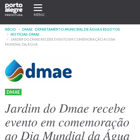
Pular
Expandir/recolher
para
navegação
MENU
o
conteúdo
INÍCIO
DMAE - DEPARTAMENTO MUNICIPAL DE ÁGUA E ESGOTOS
principal
NOTÍCIAS: DMAE
JARDIM DO DMAE RECEBE EVENTO EM COMEMORAÇÃO AO DIA
MUNDIAL DA ÁGUA
DMAE
Jardim do Dmae recebe
evento em comemoração
ao Dia Mundial da Água